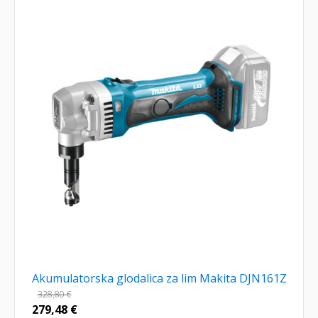
Akumulatorska glodalica za lim Makita DJN161Z
328,80
€
279,48
€