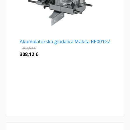
Akumulatorska glodalica Makita RP001GZ
362,50
€
308,12
€