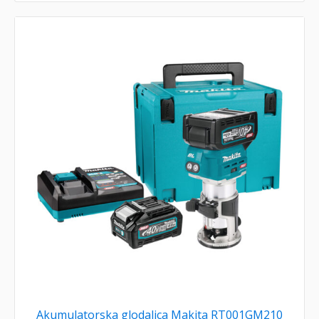
Akumulatorska glodalica Makita RT001GM210