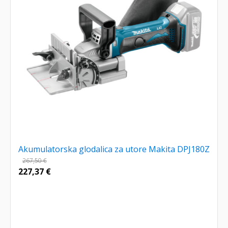
Akumulatorska glodalica za utore Makita DPJ180Z
267,50
€
227,37
€