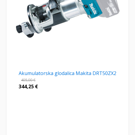
Akumulatorska glodalica Makita DRT50ZX2
405,00
€
344,25
€