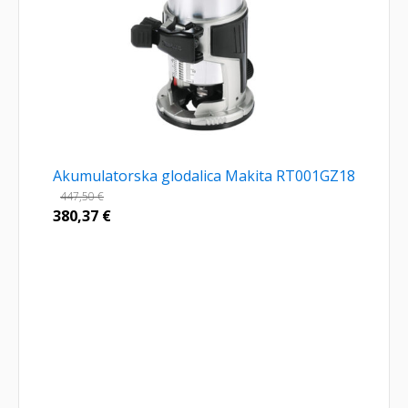
Akumulatorska glodalica Makita RT001GZ18
447,50
€
380,37
€