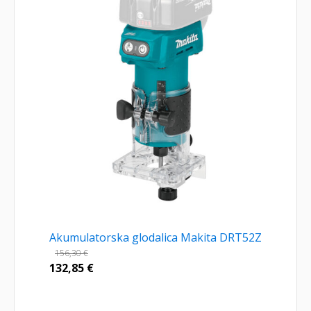
Akumulatorska glodalica Makita DRT52Z
156,30
€
132,85
€