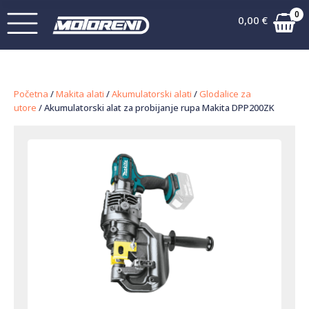
0
0,00
€
Početna
/
Makita alati
/
Akumulatorski alati
/
Glodalice za
utore
/ Akumulatorski alat za probijanje rupa Makita DPP200ZK