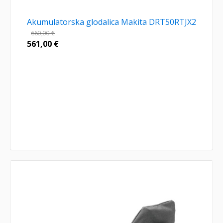
Akumulatorska glodalica Makita DRT50RTJX2
660,00
€
561,00
€