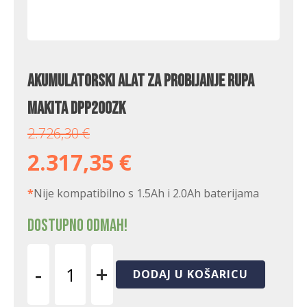
Akumulatorski alat za probijanje rupa
Makita DPP200ZK
2.726,30
€
2.317,35
€
*
Nije kompatibilno s 1.5Ah i 2.0Ah baterijama
Dostupno odmah!
-
+
DODAJ U KOŠARICU
Akumulatorski
alat