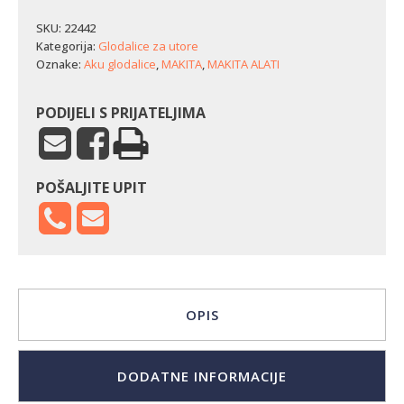
za
probijanje
SKU:
22442
rupa
Kategorija:
Glodalice za utore
Makita
Oznake:
Aku glodalice
,
MAKITA
,
MAKITA ALATI
DPP200ZK
količina
PODIJELI S PRIJATELJIMA
POŠALJITE UPIT
OPIS
DODATNE INFORMACIJE