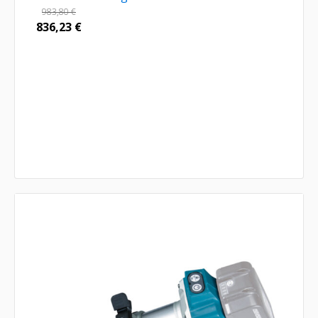
983,80
€
836,23
€