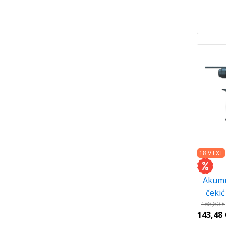
18 V LXT
Akumu
čeki
168,80
€
143,48