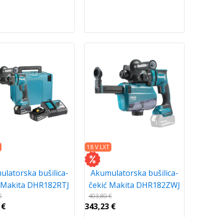
18 V LXT
latorska bušilica-
Akumulatorska bušilica-
ć Makita DHR182RTJ
čekić Makita DHR182ZWJ
€
403,80
€
2
€
343,23
€