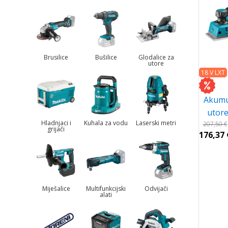
Brusilice
Bušilice
Glodalice za
utore
18 V LXT
Akumu
utor
Hladnjaci i
Kuhala za vodu
Laserski metri
207,50
€
grijači
176,37
Miješalice
Multifunkcijski
Odvijači
alati