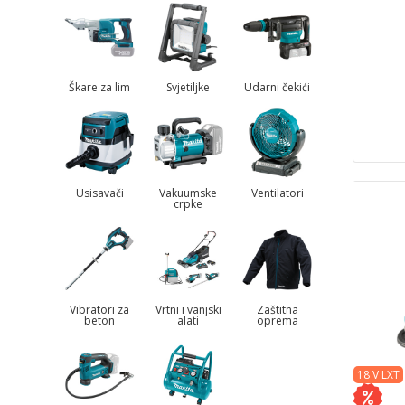
Škare za lim
Svjetiljke
Udarni čekići
Usisavači
Vakuumske
Ventilatori
crpke
Vibratori za
Vrtni i vanjski
Zaštitna
beton
alati
oprema
18 V LXT