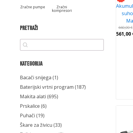
Akumula
Zračne pumpe
Zračni
kompresori
suho
Ma
Pretraži
660,00
€
561,00
Pretraži
Pretraži
Kategorija
Kategorija
Bacači snijega
(1)
Baterijski vrtni program
(187)
Makita alati
(695)
Prskalice
(6)
Puhači
(19)
Škare za živicu
(33)