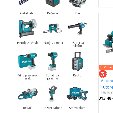
Ostali alati
Pećnice
Pile
Pištolji za čavle
Pištolji za mast
Pištolji za
silikon
40 V max
Pištolji za vrući
Puhači za
Radio
zrak
prašinu
Akumu
utor
368,80
€
313,48
Rezači
Rezači kabela
Setovi alata