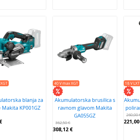
 XGT
40 V max XGT
18 V LXT
latorska blanja za
Akumulatorska brusilica s
Akumul
e Makita KP001GZ
ravnom glavom Makita
polir
GA055GZ
260,00
€
221,0
362,50
€
308,12
€