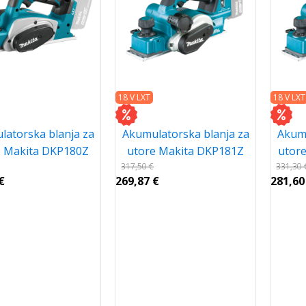
18 V LXT
18 V LXT
latorska blanja za
Akumulatorska blanja za
Akumu
e Makita DKP180Z
utore Makita DKP181Z
utor
317,50
€
331,30
€
269,87
€
281,6