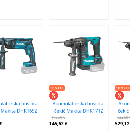
18 V LXT
18 V LXT
latorska bušilica-
Akumulatorska bušilica-
Akumu
ć Makita DHR165Z
čekić Makita DHR171Z
čeki
172,50
€
622,50
€
146,62
€
529,1