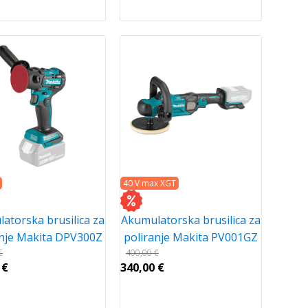
40 V max XGT
atorska brusilica za
Akumulatorska brusilica za
anje Makita DPV300Z
poliranje Makita PV001GZ
€
400,00
€
0
€
340,00
€