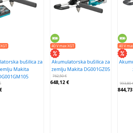
 XGT
40 V max XGT
40 V ma
atorska bušilica za
Akumulatorska bušilica za
Akumul
zemlju Makita
zemlju Makita DG001GZ05
DG001GM105
762,50
€
648,12
€
€
993,80
€
844,7