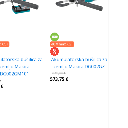
x XGT
40 V max XGT
atorska bušilica za
Akumulatorska bušilica za
zemlju Makita
zemlju Makita DG002GZ
DG002GM101
675,00
€
573,75
€
€
3
€