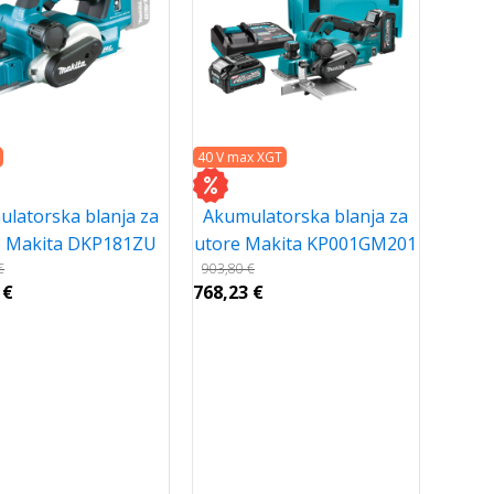
40 V max XGT
latorska blanja za
Akumulatorska blanja za
e Makita DKP181ZU
utore Makita KP001GM201
€
903,80
€
0
€
768,23
€