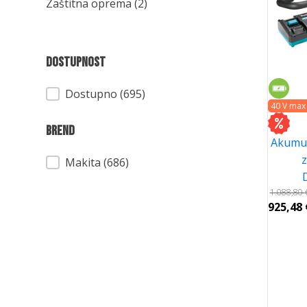
Zaštitna oprema
(2)
Dostupnost
Dostupnost
Dostupno (695)
40 V max
Brend
Akumul
Brend
Makita
(686)
1.088,80
925,48