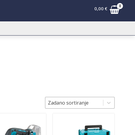
0
0,00
€
Sortiranje
Sortiranje
Zadano sortiranje