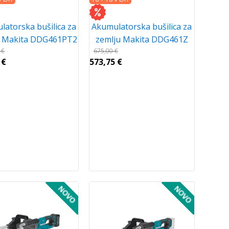
atorska bušilica za
Akumulatorska bušilica za
u Makita DDG461PT2
zemlju Makita DDG461Z
0
€
675,00
€
3
€
573,75
€