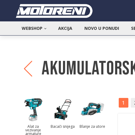
WEBSHOP
AKCIJA
NOVO U PONUDI
S
Akumulatorsk
1
Alat za
Bacači snijega
Blanje za utore
vezivanje
armature