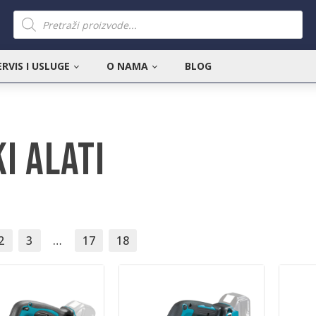
Products
search
ERVIS I USLUGE
O NAMA
BLOG
i alati
2
3
…
17
18