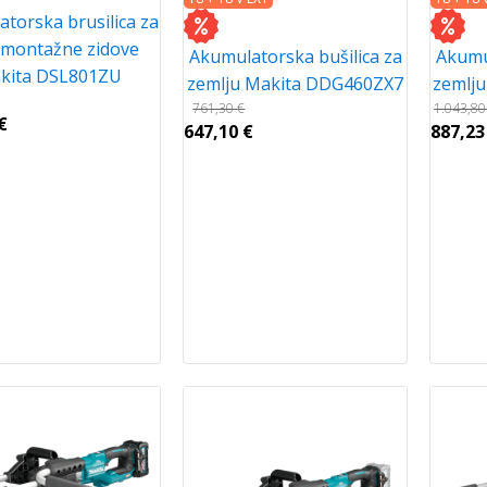
torska brusilica za
montažne zidove
Akumulatorska bušilica za
Akumul
kita DSL801ZU
zemlju Makita DDG460ZX7
zemlj
761,30
€
1.043,8
€
647,10
€
887,2