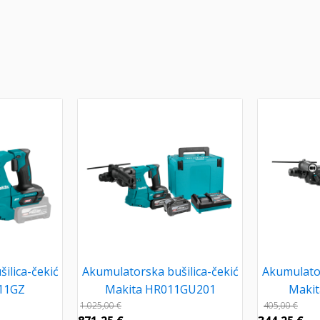
ilica-čekić
Akumulatorska bušilica-čekić
Akumulator
11GZ
Makita HR011GU201
Maki
1.025,00
€
405,00
€