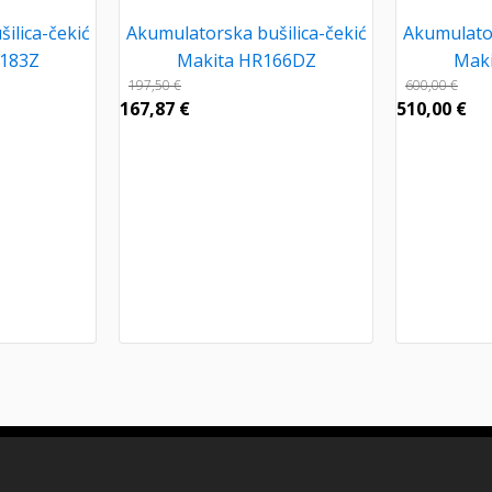
ilica-čekić
Akumulatorska bušilica-čekić
Akumulator
183Z
Makita HR166DZ
Mak
197,50
€
600,00
€
167,87
€
510,00
€