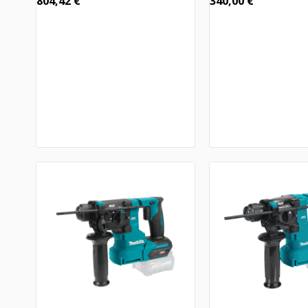
804,42
€
340,00
€