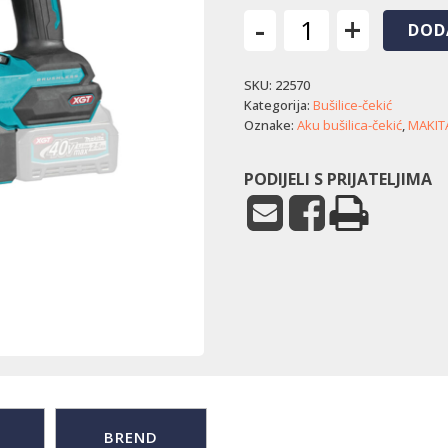
-
+
DOD
Akumulatorska
bušilica-
SKU:
22570
čekić
Makita
Kategorija:
Bušilice-čekić
HR003GZ
Oznake:
Aku bušilica-čekić
,
MAKIT
količina
PODIJELI S PRIJATELJIMA
BREND