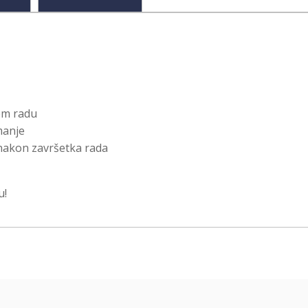
em radu
manje
 nakon završetka rada
u!