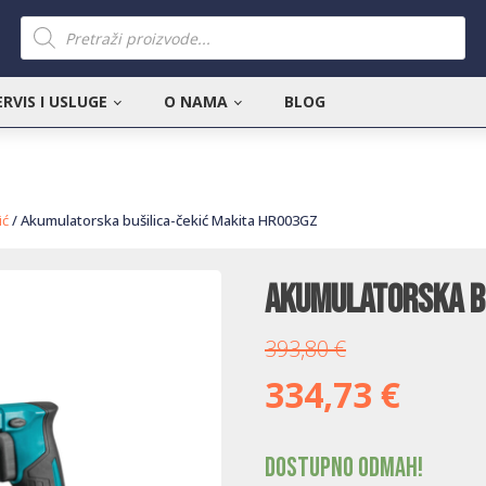
Products
search
ERVIS I USLUGE
O NAMA
BLOG
ić
/ Akumulatorska bušilica-čekić Makita HR003GZ
Akumulatorska bu
393,80
€
334,73
€
Dostupno odmah!