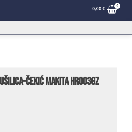
0
0,00
€
šilica-čekić Makita HR003GZ