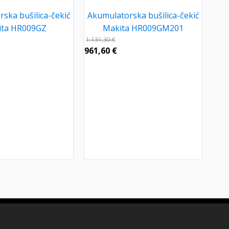
ska bušilica-čekić
Akumulatorska bušilica-čekić
ita HR009GZ
Makita HR009GM201
1.131,30
€
961,60
€