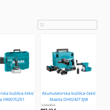
Pretraži
ska bušilica-čekić
Akumulatorska bušilica-čekić
ta HR007GZ01
Makita DHR243T3JW
1.043,80
€