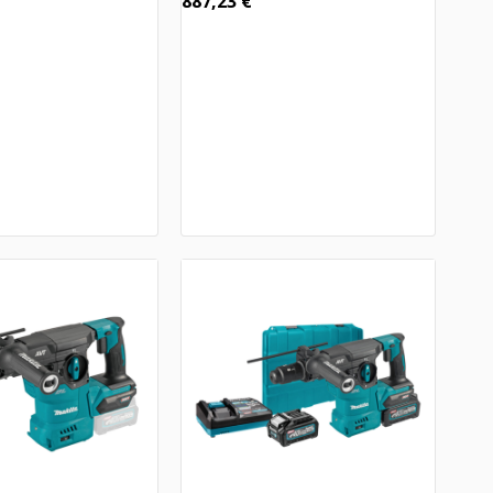
887,23
€