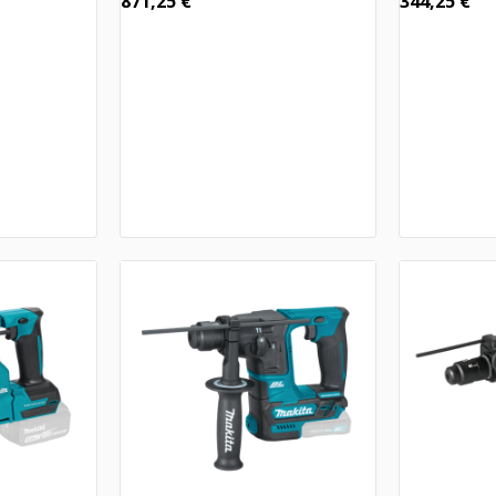
871,25
€
344,25
€