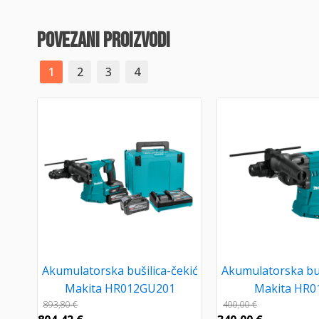
povezani proizvodi
1
2
3
4
Akumulatorska bušilica-čekić
Akumulatorska buš
Makita HR012GU201
Makita HR0
893,80
€
400,00
€