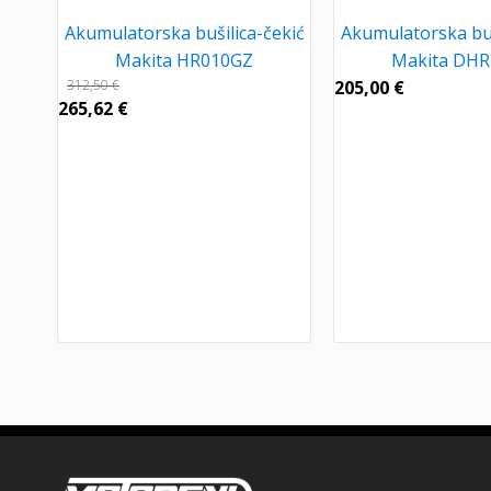
Akumulatorska bušilica-čekić
Akumulatorska buš
Makita HR010GZ
Makita DHR
312,50
€
205,00
€
265,62
€