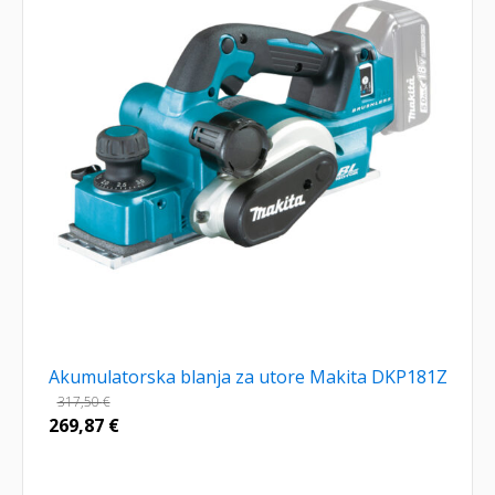
Akumulatorska blanja za utore Makita DKP181Z
317,50
€
269,87
€