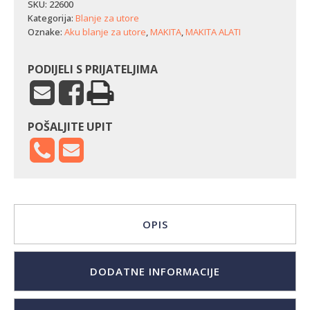
utore
SKU:
22600
Makita
Kategorija:
Blanje za utore
KP001GZ
Oznake:
Aku blanje za utore
,
MAKITA
,
MAKITA ALATI
količina
PODIJELI S PRIJATELJIMA
POŠALJITE UPIT
OPIS
DODATNE INFORMACIJE