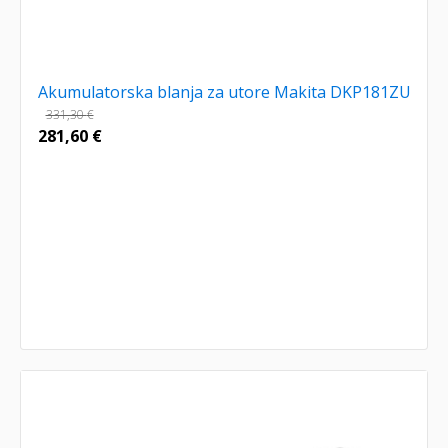
Akumulatorska blanja za utore Makita DKP181ZU
331,30
€
281,60
€