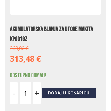
Akumulatorska blanja za utore Makita
KP001GZ
368,80
€
313,48
€
Dostupno odmah!
-
+
DODAJ U KOŠARICU
Akumulatorska
blanja
za