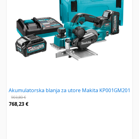
Akumulatorska blanja za utore Makita KP001GM201
903,80
€
768,23
€