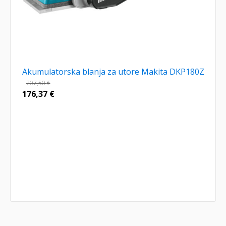
Akumulatorska blanja za utore Makita DKP180Z
207,50
€
176,37
€