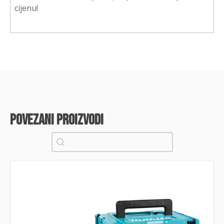
cijenu!
povezani proizvodi
Pretraži