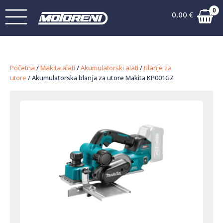
0
0,00
€
Početna
/
Makita alati
/
Akumulatorski alati
/
Blanje za
utore
/ Akumulatorska blanja za utore Makita KP001GZ