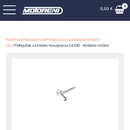
0
0,00
€
Početna
/
Husqvarna
/
Priključci za rastavljive trimere
HQ
/ Priključak za trimer Husqvarna CA230 - dodatni noževi