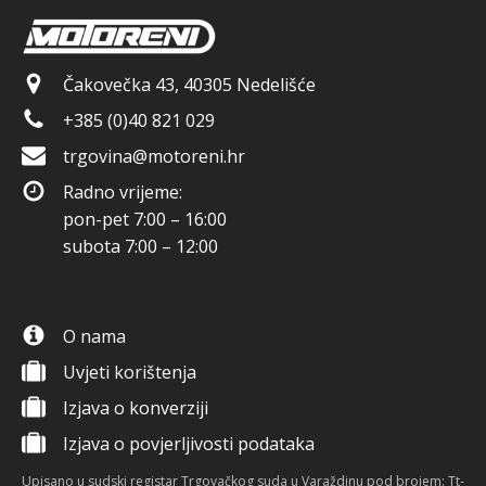
Čakovečka 43, 40305 Nedelišće
+385 (0)40 821 029
trgovina@motoreni.hr
Radno vrijeme:
pon-pet 7:00 – 16:00
subota 7:00 – 12:00
O nama
Uvjeti korištenja
Izjava o konverziji
Izjava o povjerljivosti podataka
Upisano u sudski registar Trgovačkog suda u Varaždinu pod brojem: Tt-