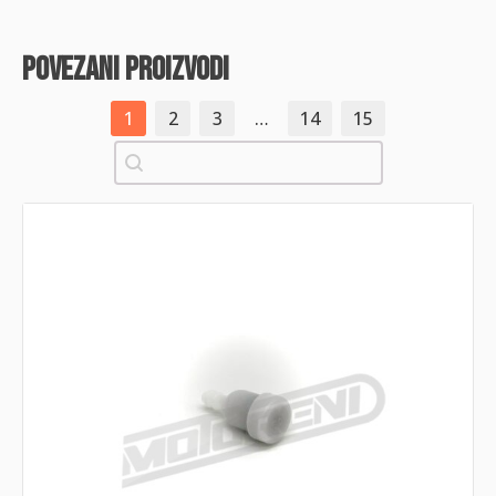
povezani proizvodi
1
2
3
…
14
15
Pretraži