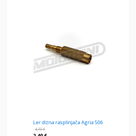
Ler dizna rasplinjača Agria 506
4,70
€
2,40
€