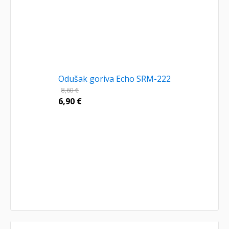
Odušak goriva Echo SRM-222
8,60
€
6,90
€