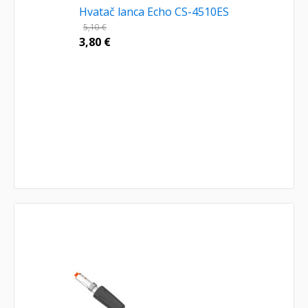
Hvatač lanca Echo CS-4510ES
5,10
€
3,80
€