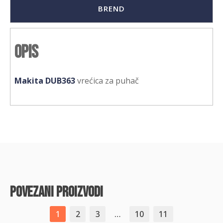
BREND
Opis
Makita DUB363
vrećica za puhač
povezani proizvodi
1
2
3
…
10
11