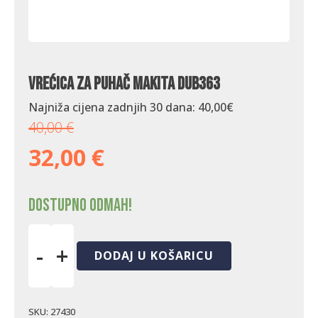
Vrećica za puhač Makita DUB363
Najniža cijena zadnjih 30 dana:
40,00
€
40,00
€
32,00
€
Dostupno odmah!
-
+
DODAJ U KOŠARICU
Vrećica
za
puhač
Makita
SKU:
27430