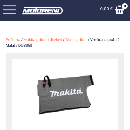
0
0,00
€
Početna
/
Makita pribor i dijelovi
/
Ostali pribor
/ Vrećica za puhač
Makita DUB363