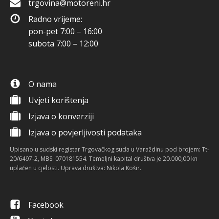
trgovina@motoreni.hr
Radno vrijeme:
pon-pet 7:00 – 16:00
subota 7:00 – 12:00
O nama
Uvjeti korištenja
Izjava o konverziji
Izjava o povjerljivosti podataka
Upisano u sudski registar Trgovačkog suda u Varaždinu pod brojem: Tt-
20/6497-2, MBS: 070181554. Temeljni kapital društva je 20.000,00 kn
uplaćen u cjelosti. Uprava društva: Nikola Košir.
Facebook