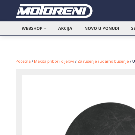
WEBSHOP
AKCIJA
NOVO U PONUDI
S
Početna
/
Makita pribor i dijelovi
/
Za rušenje i udarno bušenje
/ U