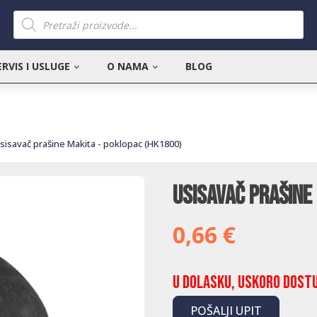
Products
search
ERVIS I USLUGE
O NAMA
BLOG
sisavač prašine Makita - poklopac (HK1800)
Usisavač prašine
0,66
€
U dolasku, uskoro dost
POŠALJI UPIT