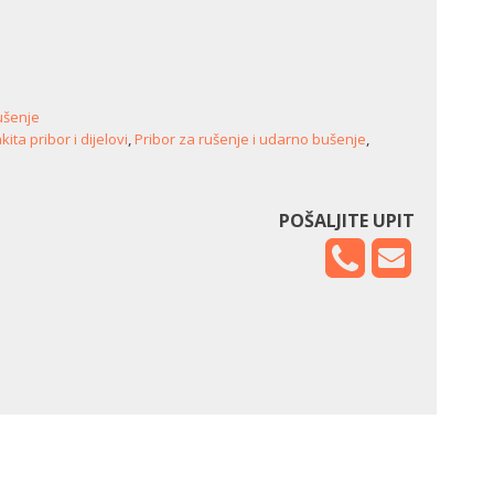
ušenje
ita pribor i dijelovi
,
Pribor za rušenje i udarno bušenje
,
POŠALJITE UPIT