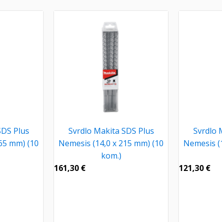
SDS Plus
Svrdlo Makita SDS Plus
Svrdlo 
65 mm) (10
Nemesis (14,0 x 215 mm) (10
Nemesis (
kom.)
161,30
€
121,30
€