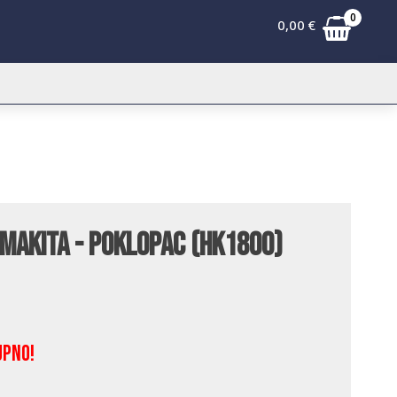
0
0,00
€
 Makita - poklopac (HK1800)
upno!