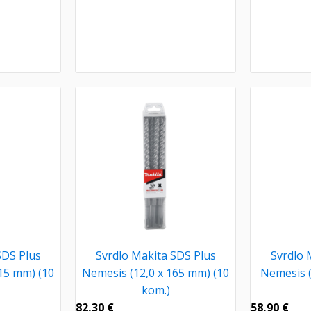
SDS Plus
Svrdlo Makita SDS Plus
Svrdlo 
15 mm) (10
Nemesis (12,0 x 165 mm) (10
Nemesis (
kom.)
82,30
€
58,90
€