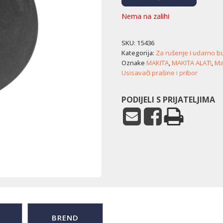
Nema na zalihi
SKU:
15436
Kategorija:
Za rušenje i udarno b
Oznake
MAKITA
,
MAKITA ALATI
,
Mak
Usisavači prašine i pribor
PODIJELI S PRIJATELJIMA
BREND