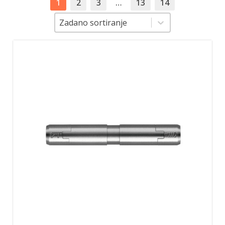
1
2
3
…
13
14
Sortiranje
Sortiranje
Zadano sortiranje