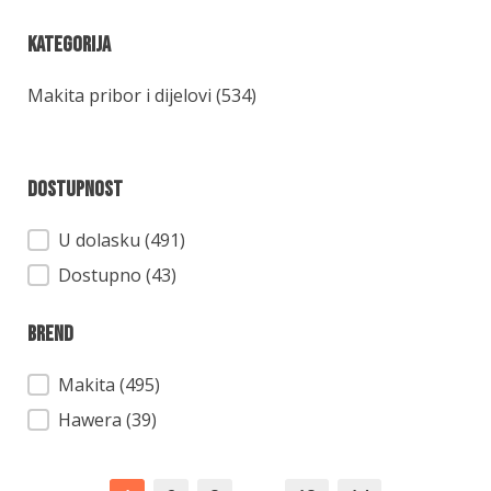
Kategorija
Kategorija
Makita pribor i dijelovi
(534)
Dostupnost
Dostupnost
U dolasku (491)
Dostupno (43)
Brend
Brend
Makita
(495)
Hawera
(39)