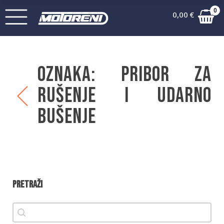
0
0,00
€
Oznaka:
Pribor za
rušenje i udarno
bušenje
Pretraži
Pretraži
Pretraži