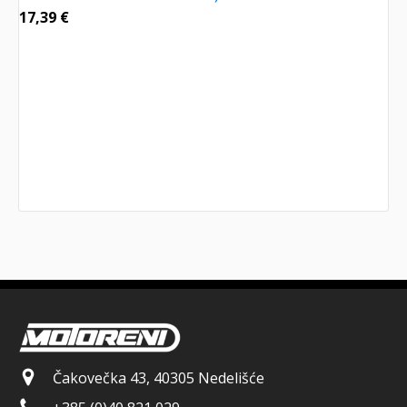
17,39
€
Čakovečka 43, 40305 Nedelišće