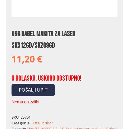
USB kabel Makita za laser
SK312GD/SK209GD
11,20
€
U dolasku, uskoro dostupno!
POŠALJI UPIT
Nema na zalihi
SKU:
25701
Kategorija:
Ostali pribor
Oznake:
MAKITA
,
MAKITA ALATI
,
Makita pribor i dijelovi
,
Pribor