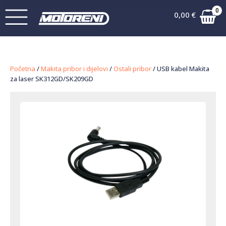
0
0,00
€
Početna
/
Makita pribor i dijelovi
/
Ostali pribor
/ USB kabel Makita
za laser SK312GD/SK209GD