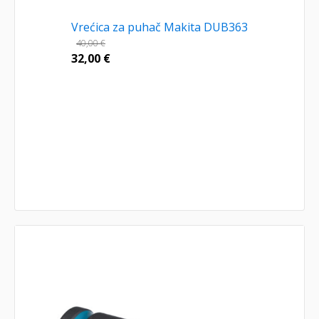
Vrećica za puhač Makita DUB363
40,00
€
32,00
€