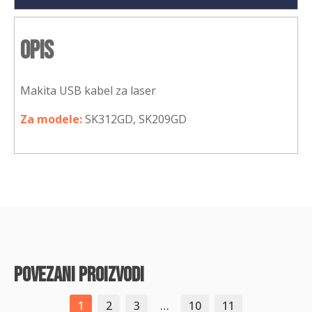
Opis
Makita USB kabel za laser
Za modele:
SK312GD, SK209GD
povezani proizvodi
1
2
3
…
10
11