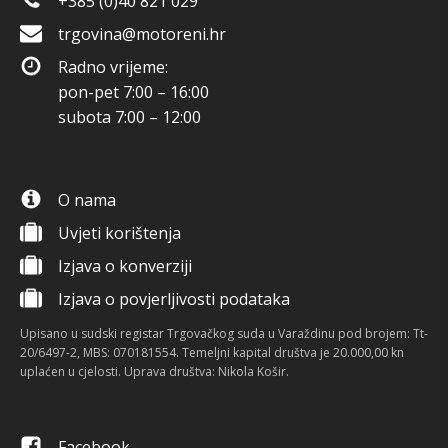
+385 (0)40 821 029
trgovina@motoreni.hr
Radno vrijeme:
pon-pet 7:00 – 16:00
subota 7:00 – 12:00
O nama
Uvjeti korištenja
Izjava o konverziji
Izjava o povjerljivosti podataka
Upisano u sudski registar Trgovačkog suda u Varaždinu pod brojem: Tt-
20/6497-2, MBS: 070181554. Temeljni kapital društva je 20.000,00 kn
uplaćen u cjelosti. Uprava društva: Nikola Košir.
Facebook