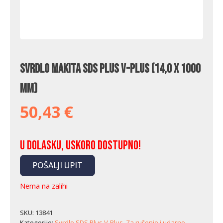
Svrdlo Makita SDS Plus V-Plus (14,0 x 1000
mm)
50,43
€
U dolasku, uskoro dostupno!
POŠALJI UPIT
Nema na zalihi
SKU:
13841
Kategorije:
Svrdlo SDS Plus V-Plus
,
Za rušenje i udarno