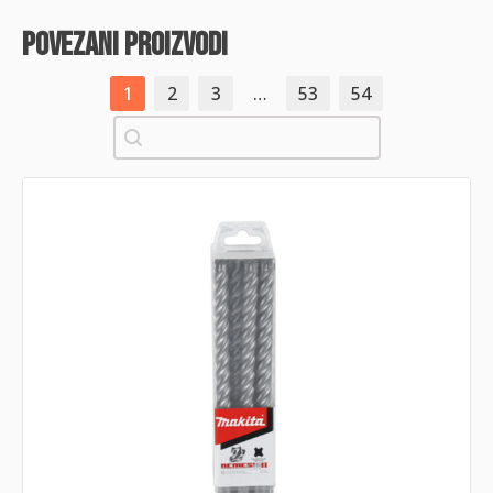
povezani proizvodi
1
2
3
…
53
54
Pretraži