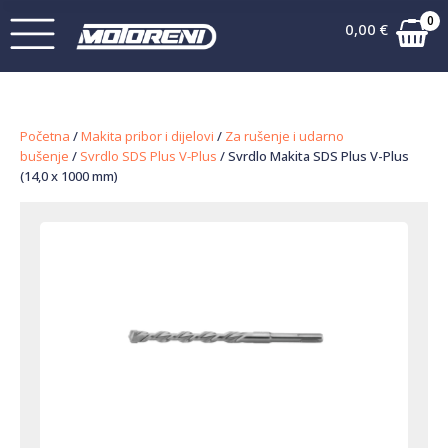
0
0,00
€
Početna
/
Makita pribor i dijelovi
/
Za rušenje i udarno
bušenje
/
Svrdlo SDS Plus V-Plus
/ Svrdlo Makita SDS Plus V-Plus
(14,0 x 1000 mm)