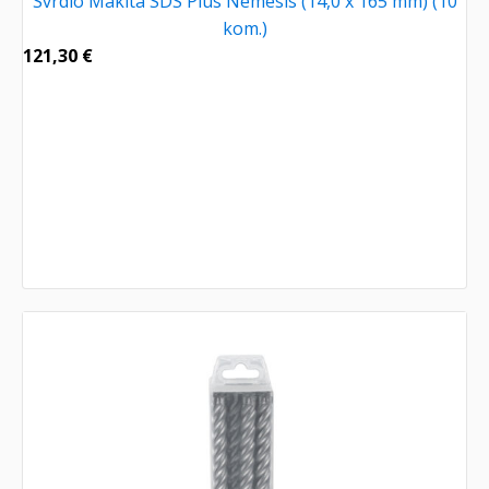
Svrdlo Makita SDS Plus Nemesis (14,0 x 165 mm) (10
kom.)
121,30
€