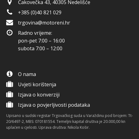
Čakovečka 43, 40305 Nedelišće
+385 (0)40 821 029
trgovina@motoreni.hr
Radno vrijeme:
pon-pet 7:00 – 16:00
subota 7:00 – 12:00
O nama
Uvjeti korištenja
Izjava o konverziji
Izjava o povjerljivosti podataka
Upisano u sudski registar Trgovačkog suda u Varaždinu pod brojem: Tt-
20/6497-2, MBS: 070181554. Temeljni kapital društva je 20.000,00 kn
uplaćen u cjelosti. Uprava društva: Nikola Košir.