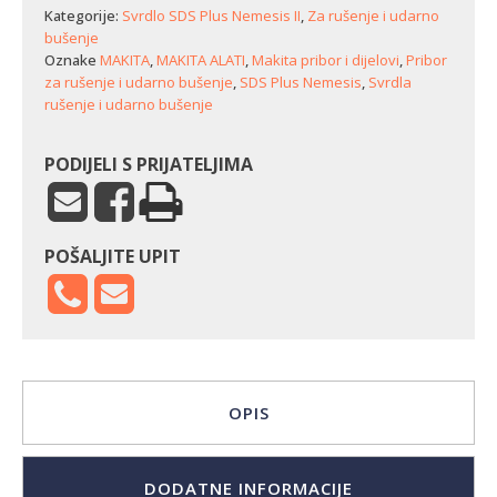
Nemesis
Kategorije:
Svrdlo SDS Plus Nemesis II
,
Za rušenje i udarno
(8,0
bušenje
x
Oznake
MAKITA
,
MAKITA ALATI
,
Makita pribor i dijelovi
,
Pribor
265
za rušenje i udarno bušenje
,
SDS Plus Nemesis
,
Svrdla
mm)
rušenje i udarno bušenje
količina
PODIJELI S PRIJATELJIMA
POŠALJITE UPIT
OPIS
DODATNE INFORMACIJE