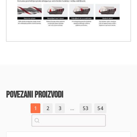
povezani proizvodi
1
2
3
…
53
54
Pretraži