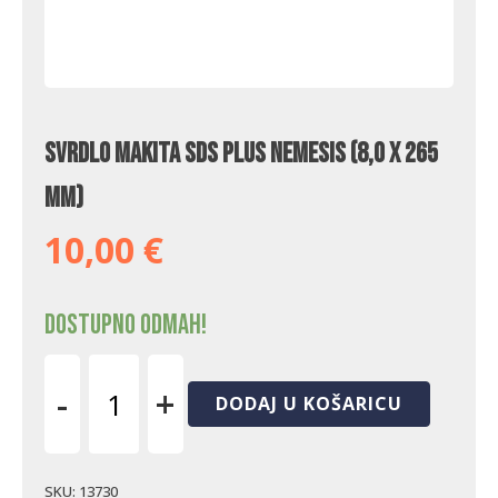
Svrdlo Makita SDS Plus Nemesis (8,0 x 265
mm)
10,00
€
Dostupno odmah!
-
+
DODAJ U KOŠARICU
Svrdlo
Makita
SDS
Plus
SKU:
13730