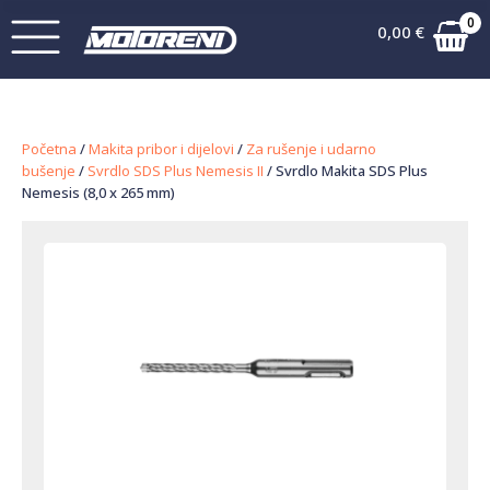
0
0,00
€
Početna
/
Makita pribor i dijelovi
/
Za rušenje i udarno
bušenje
/
Svrdlo SDS Plus Nemesis II
/ Svrdlo Makita SDS Plus
Nemesis (8,0 x 265 mm)