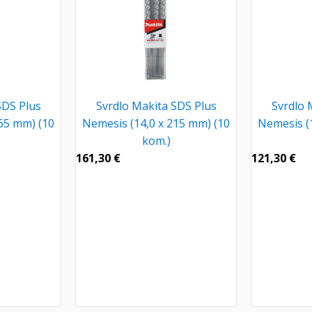
SDS Plus
Svrdlo Makita SDS Plus
Svrdlo 
65 mm) (10
Nemesis (14,0 x 215 mm) (10
Nemesis (
kom.)
161,30
€
121,30
€