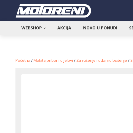
WEBSHOP
AKCIJA
NOVO U PONUDI
S
Početna
/
Makita pribor i dijelovi
/
Za rušenje i udarno bušenje
/
S