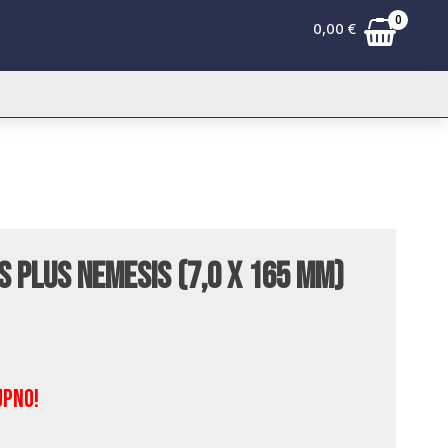
0
0,00
€
S Plus Nemesis (7,0 x 165 mm)
upno!