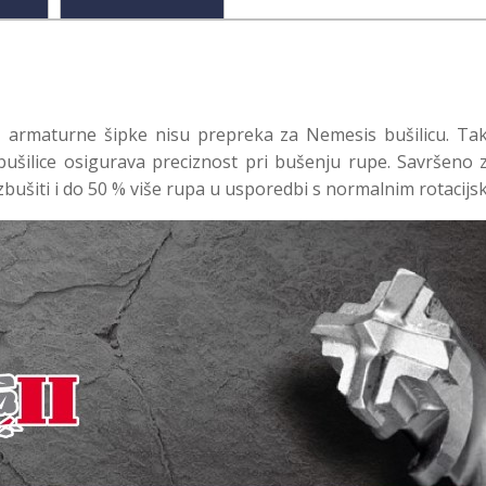
a, armaturne šipke nisu prepreka za Nemesis bušilicu. Ta
ušilice osigurava preciznost pri bušenju rupe. Savršeno za
bušiti i do 50 % više rupa u usporedbi s normalnim rotacijs