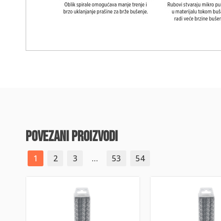
povezani proizvodi
1
2
3
…
53
54