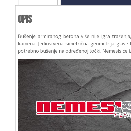
Opis
Bušenje armiranog betona više nije igra traženj
kamena. Jedinstvena simetrična geometrija glave b
potrebno bušenje na određenoj točki. Nemesis će iz