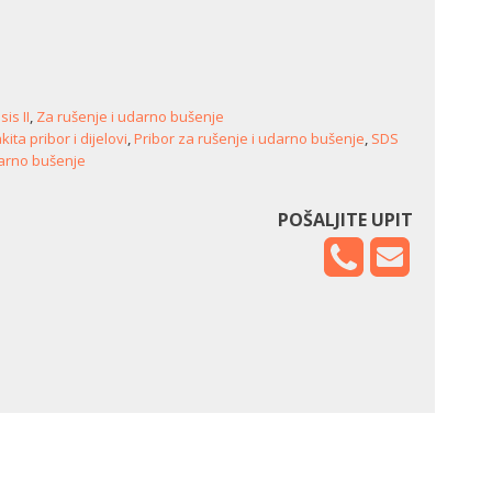
is II
,
Za rušenje i udarno bušenje
ita pribor i dijelovi
,
Pribor za rušenje i udarno bušenje
,
SDS
darno bušenje
POŠALJITE UPIT