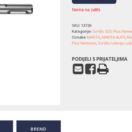
Nema na zalihi
SKU:
13726
Kategorije:
Svrdlo SDS Plus Nemes
Oznake
MAKITA
,
MAKITA ALATI
,
Mak
Plus Nemesis
,
Svrdla rušenje i u
PODIJELI S PRIJATELJIMA
BREND