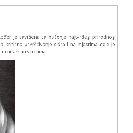
kođer je savršena za bušenje najtvrđeg prirodnog
 kritično učvršćivanje sidra i na mjestima gdje je
kim udarnim svrdlima.