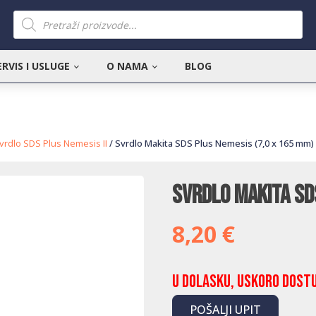
Products
search
ERVIS I USLUGE
O NAMA
BLOG
vrdlo SDS Plus Nemesis II
/ Svrdlo Makita SDS Plus Nemesis (7,0 x 165 mm)
Svrdlo Makita SD
8,20
€
U dolasku, uskoro dost
POŠALJI UPIT