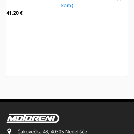
kom.)
41,20
€
Čakovečka 43, 40305 Nedelišće