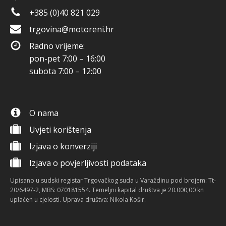
+385 (0)40 821 029
trgovina@motoreni.hr
Radno vrijeme:
pon-pet 7:00 – 16:00
subota 7:00 – 12:00
O nama
Uvjeti korištenja
Izjava o konverziji
Izjava o povjerljivosti podataka
Upisano u sudski registar Trgovačkog suda u Varaždinu pod brojem: Tt-
20/6497-2, MBS: 070181554. Temeljni kapital društva je 20.000,00 kn
uplaćen u cjelosti. Uprava društva: Nikola Košir.