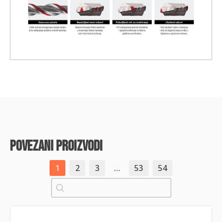
povezani proizvodi
1
2
3
…
53
54
Pretraži