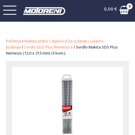
0
0,00
€
Početna
/
Makita pribor i dijelovi
/
Za rušenje i udarno
bušenje
/
Svrdlo SDS Plus Nemesis II
/ Svrdlo Makita SDS Plus
Nemesis (12,0 x 215 mm) (5 kom.)