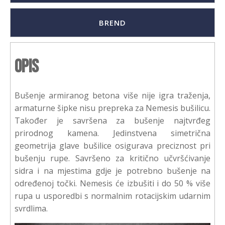
BREND
Opis
Bušenje armiranog betona više nije igra traženja,
armaturne šipke nisu prepreka za Nemesis bušilicu.
Također je savršena za bušenje najtvrđeg
prirodnog kamena. Jedinstvena simetrična
geometrija glave bušilice osigurava preciznost pri
bušenju rupe. Savršeno za kritično učvršćivanje
sidra i na mjestima gdje je potrebno bušenje na
određenoj točki. Nemesis će izbušiti i do 50 % više
rupa u usporedbi s normalnim rotacijskim udarnim
svrdlima.