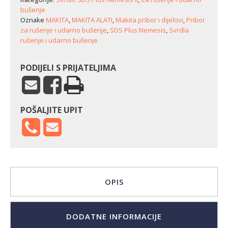
bušenje
Oznake
MAKITA
,
MAKITA ALATI
,
Makita pribor i dijelovi
,
Pribor
za rušenje i udarno bušenje
,
SDS Plus Nemesis
,
Svrdla
rušenje i udarno bušenje
PODIJELI S PRIJATELJIMA
POŠALJITE UPIT
OPIS
DODATNE INFORMACIJE