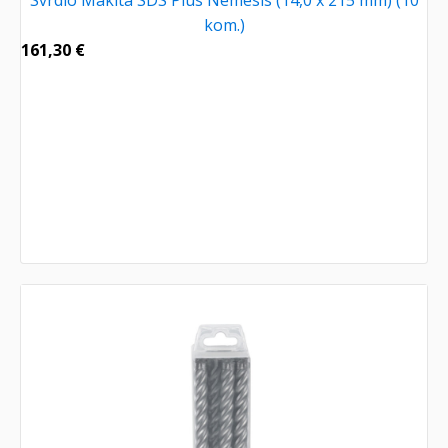
Svrdlo Makita SDS Plus Nemesis (14,0 x 215 mm) (10
kom.)
161,30
€