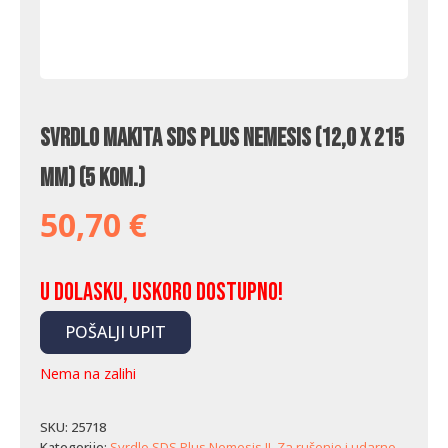
Svrdlo Makita SDS Plus Nemesis (12,0 x 215
mm) (5 kom.)
50,70
€
U dolasku, uskoro dostupno!
POŠALJI UPIT
Nema na zalihi
SKU:
25718
Kategorije:
Svrdlo SDS Plus Nemesis II
,
Za rušenje i udarno