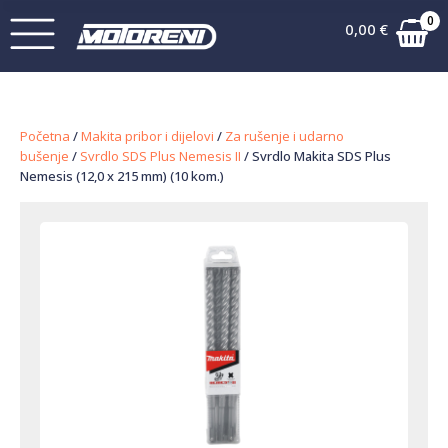
0
0,00
€
Početna
/
Makita pribor i dijelovi
/
Za rušenje i udarno
bušenje
/
Svrdlo SDS Plus Nemesis II
/ Svrdlo Makita SDS Plus
Nemesis (12,0 x 215 mm) (10 kom.)