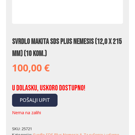
Svrdlo Makita SDS Plus Nemesis (12,0 x 215
mm) (10 kom.)
100,00
€
U dolasku, uskoro dostupno!
POŠALJI UPIT
Nema na zalihi
SKU:
25721
Kategorije:
Svrdlo SDS Plus Nemesis II
,
Za rušenje i udarno