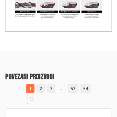
povezani proizvodi
1
2
3
…
53
54
Pretraži