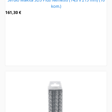
Svrdlo Makita SDS Plus Nemesis (14,0 x 215 mm) (10
kom.)
161,30
€