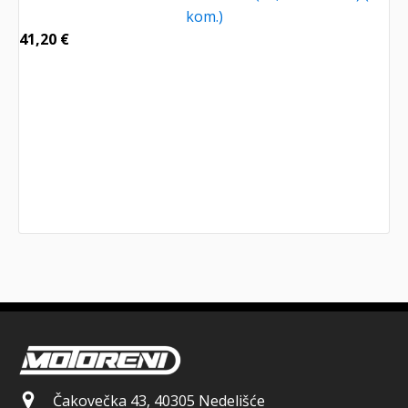
kom.)
41,20
€
Čakovečka 43, 40305 Nedelišće