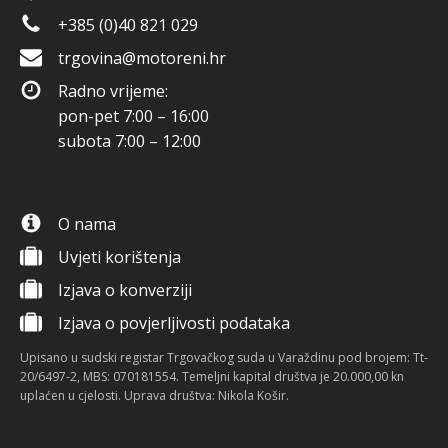
+385 (0)40 821 029
trgovina@motoreni.hr
Radno vrijeme:
pon-pet 7:00 – 16:00
subota 7:00 – 12:00
O nama
Uvjeti korištenja
Izjava o konverziji
Izjava o povjerljivosti podataka
Upisano u sudski registar Trgovačkog suda u Varaždinu pod brojem: Tt-
20/6497-2, MBS: 070181554. Temeljni kapital društva je 20.000,00 kn
uplaćen u cjelosti. Uprava društva: Nikola Košir.