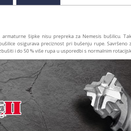
a, armaturne šipke nisu prepreka za Nemesis bušilicu. Ta
ušilice osigurava preciznost pri bušenju rupe. Savršeno za
bušiti i do 50 % više rupa u usporedbi s normalnim rotacijs