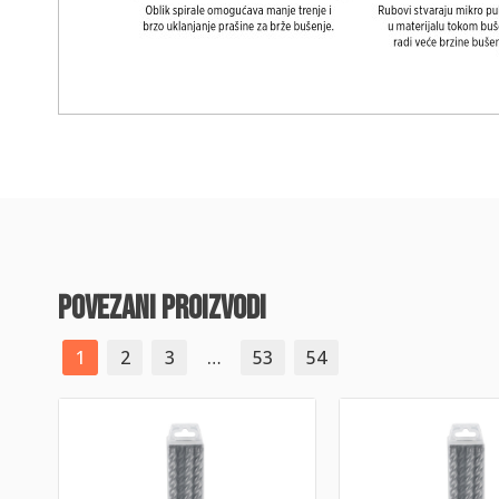
povezani proizvodi
1
2
3
…
53
54