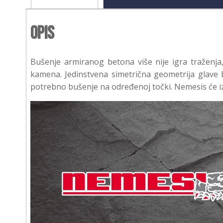
Opis
Bušenje armiranog betona više nije igra traženj
kamena. Jedinstvena simetrična geometrija glave b
potrebno bušenje na određenoj točki. Nemesis će iz