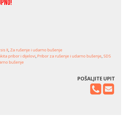
upno!
is II
,
Za rušenje i udarno bušenje
ita pribor i dijelovi
,
Pribor za rušenje i udarno bušenje
,
SDS
darno bušenje
POŠALJITE UPIT