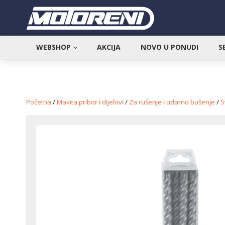
WEBSHOP
AKCIJA
NOVO U PONUDI
S
Početna
/
Makita pribor i dijelovi
/
Za rušenje i udarno bušenje
/
S