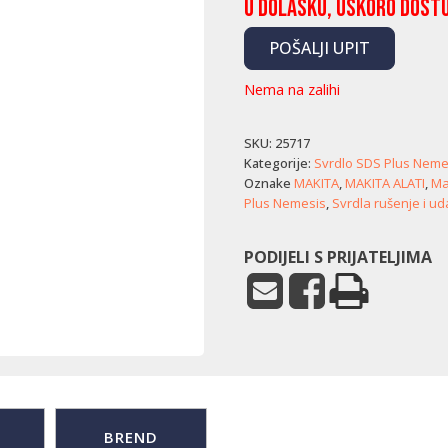
U dolasku, uskoro dost
POŠALJI UPIT
Nema na zalihi
SKU:
25717
Kategorije:
Svrdlo SDS Plus Nemes
Oznake
MAKITA
,
MAKITA ALATI
,
Mak
Plus Nemesis
,
Svrdla rušenje i u
PODIJELI S PRIJATELJIMA
BREND