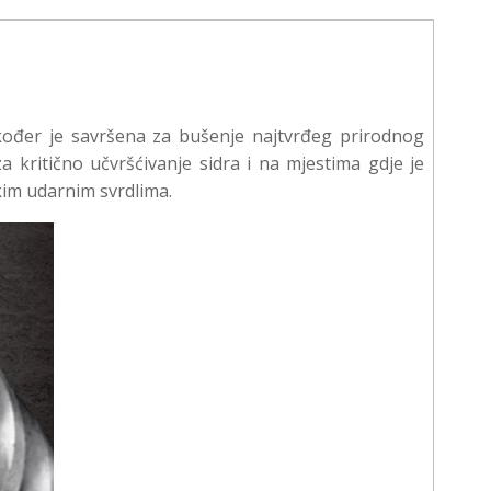
kođer je savršena za bušenje najtvrđeg prirodnog
 kritično učvršćivanje sidra i na mjestima gdje je
kim udarnim svrdlima.