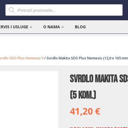
Products
search
ERVIS I USLUGE
O NAMA
BLOG
vrdlo SDS Plus Nemesis II
/ Svrdlo Makita SDS Plus Nemesis (12,0 x 165 mm)
Svrdlo Makita SD
(5 kom.)
41,20
€