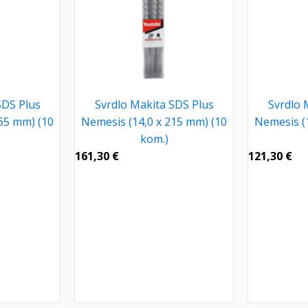
SDS Plus
Svrdlo Makita SDS Plus
Svrdlo 
65 mm) (10
Nemesis (14,0 x 215 mm) (10
Nemesis (
kom.)
161,30
€
121,30
€