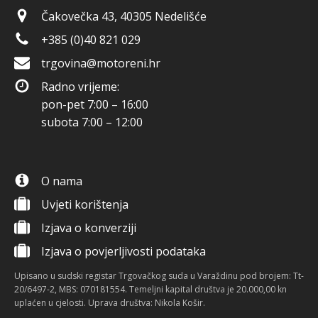
Čakovečka 43, 40305 Nedelišće
+385 (0)40 821 029
trgovina@motoreni.hr
Radno vrijeme:
pon-pet 7:00 – 16:00
subota 7:00 – 12:00
O nama
Uvjeti korištenja
Izjava o konverziji
Izjava o povjerljivosti podataka
Upisano u sudski registar Trgovačkog suda u Varaždinu pod brojem: Tt-
20/6497-2, MBS: 070181554. Temeljni kapital društva je 20.000,00 kn
uplaćen u cjelosti. Uprava društva: Nikola Košir.