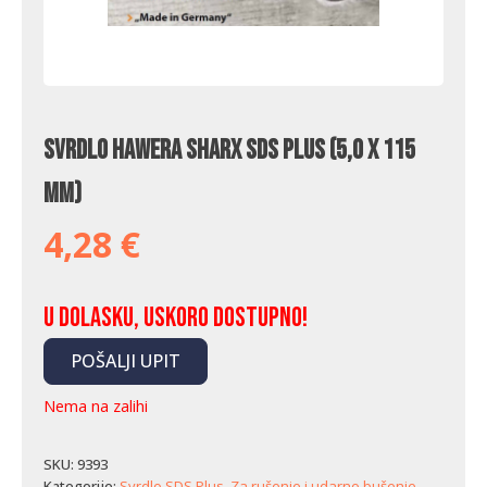
Svrdlo Hawera SHARX SDS Plus (5,0 x 115
mm)
4,28
€
U dolasku, uskoro dostupno!
POŠALJI UPIT
Nema na zalihi
SKU:
9393
Kategorije:
Svrdlo SDS Plus
,
Za rušenje i udarno bušenje