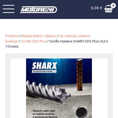
0
0,00
€
Početna
/
Makita pribor i dijelovi
/
Za rušenje i udarno
bušenje
/
Svrdlo SDS Plus
/ Svrdlo Hawera SHARX SDS Plus (5,0 x
115 mm)