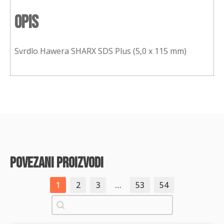
Opis
Svrdlo Hawera SHARX SDS Plus (5,0 x 115 mm)
povezani proizvodi
1
2
3
…
53
54
Pretraži