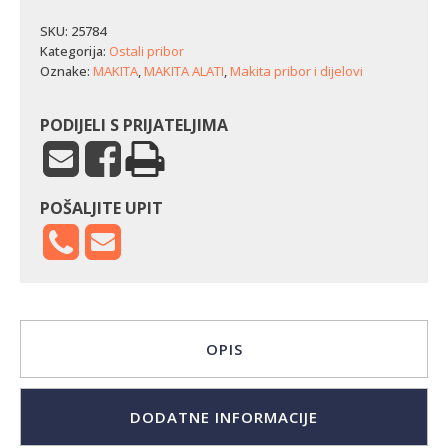
ključ
Makita
SKU:
25784
-
Kategorija:
Ostali pribor
nasadni
Oznake:
MAKITA
,
MAKITA ALATI
,
Makita pribor i dijelovi
(1/2"
/
19
PODIJELI S PRIJATELJIMA
mm)
količina
POŠALJITE UPIT
OPIS
DODATNE INFORMACIJE