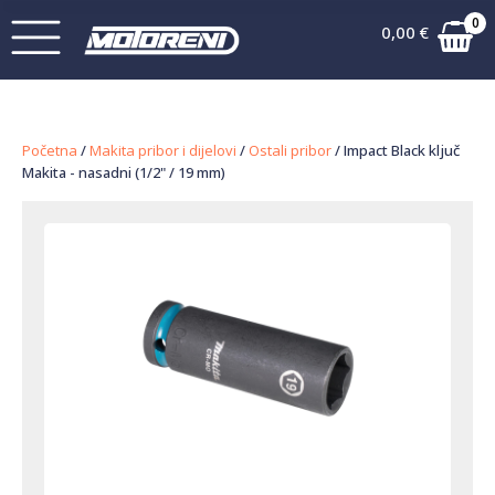
0
0,00
€
Početna
/
Makita pribor i dijelovi
/
Ostali pribor
/ Impact Black ključ
Makita - nasadni (1/2" / 19 mm)