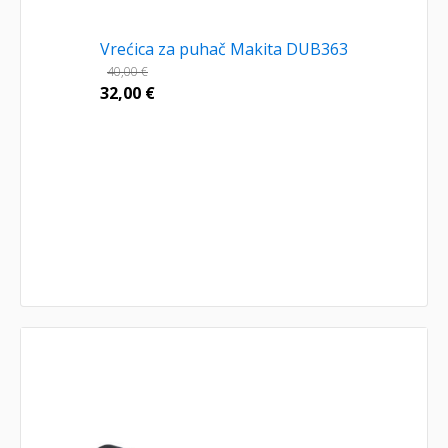
Vrećica za puhač Makita DUB363
40,00
€
32,00
€