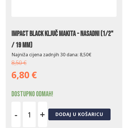
Impact Black ključ Makita - nasadni (1/2"
/ 19 mm)
Najniža cijena zadnjih 30 dana:
8,50
€
8,50
€
6,80
€
Dostupno odmah!
-
+
DODAJ U KOŠARICU
Impact
Black