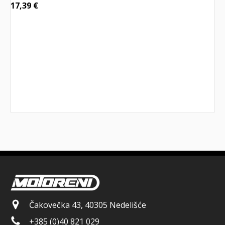
17,39
€
Čakovečka 43, 40305 Nedelišće
+385 (0)40 821 029