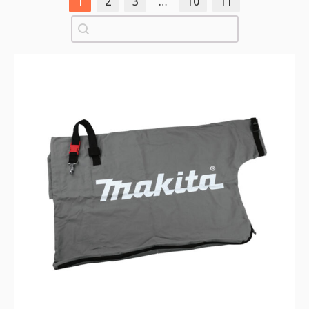
1
2
3
…
10
11
Pretraži