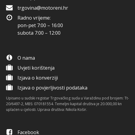
trgovina@motoreni.hr
Radno vrijeme:
pon-pet 7:00 – 16:00
subota 7:00 – 12:00
O nama
Uvjeti korištenja
Izjava o konverziji
Izjava o povjerljivosti podataka
Upisano u sudski registar Trgovačkog suda u Varaždinu pod brojem: Tt-
20/6497-2, MBS: 070181554. Temeljni kapital društva je 20.000,00 kn
uplaćen u cjelosti. Uprava društva: Nikola Košir.
Facebook