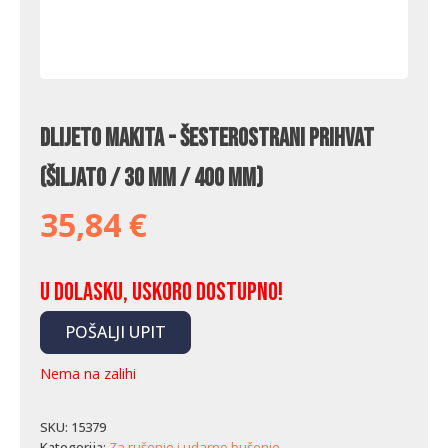
Dlijeto Makita - šesterostrani prihvat
(šiljato / 30 mm / 400 mm)
35,84
€
U dolasku, uskoro dostupno!
POŠALJI UPIT
Nema na zalihi
SKU:
15379
Kategorija:
Za rušenje i udarno bušenje