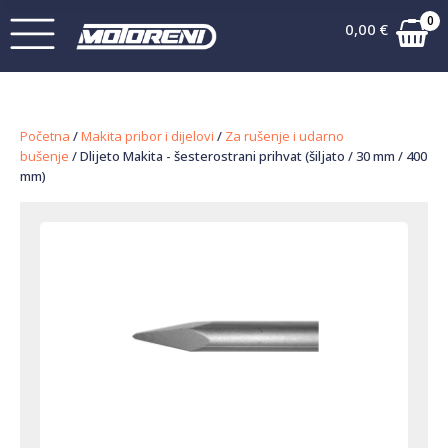
0
0,00
€
Početna
/
Makita pribor i dijelovi
/
Za rušenje i udarno
bušenje
/ Dlijeto Makita - šesterostrani prihvat (šiljato / 30 mm / 400
mm)