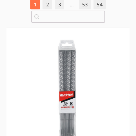
1
2
3
…
53
54
Pretraži