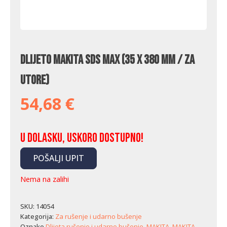
Dlijeto Makita SDS MAX (35 x 380 mm / za
utore)
54,68
€
U dolasku, uskoro dostupno!
POŠALJI UPIT
Nema na zalihi
SKU:
14054
Kategorija:
Za rušenje i udarno bušenje
Oznake
Dlijeta rušenje i udarno bušenje
,
MAKITA
,
MAKITA