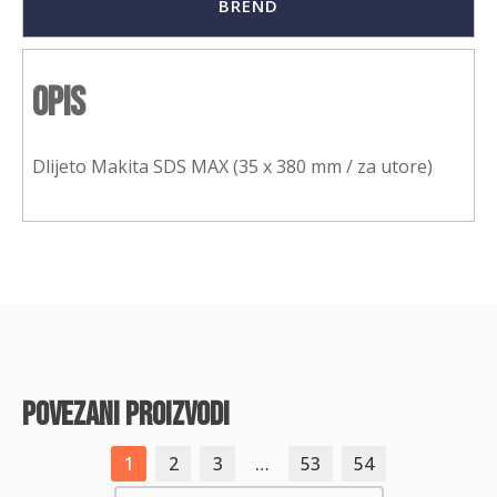
BREND
Opis
Dlijeto Makita SDS MAX (35 x 380 mm / za utore)
povezani proizvodi
1
2
3
…
53
54