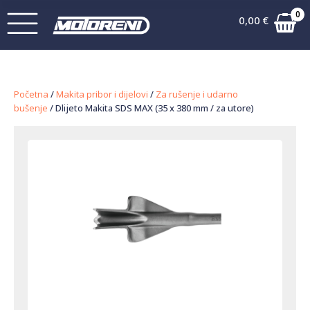
0
0,00
€
Početna
/
Makita pribor i dijelovi
/
Za rušenje i udarno
bušenje
/ Dlijeto Makita SDS MAX (35 x 380 mm / za utore)