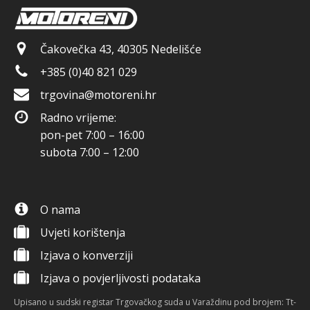
Čakovečka 43, 40305 Nedelišće
+385 (0)40 821 029
trgovina@motoreni.hr
Radno vrijeme:
pon-pet 7:00 – 16:00
subota 7:00 – 12:00
O nama
Uvjeti korištenja
Izjava o konverziji
Izjava o povjerljivosti podataka
Upisano u sudski registar Trgovačkog suda u Varaždinu pod brojem: Tt-