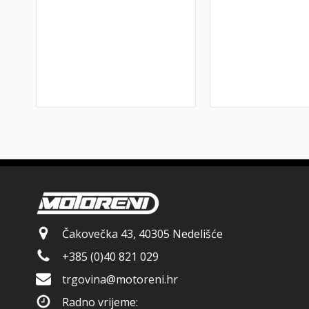
Čakovečka 43, 40305 Nedelišće
+385 (0)40 821 029
trgovina@motoreni.hr
Radno vrijeme: