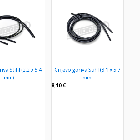
iva Stihl (2,2 x 5,4
Crijevo goriva Stihl (3,1 x 5,7
mm)
mm)
8,10
€