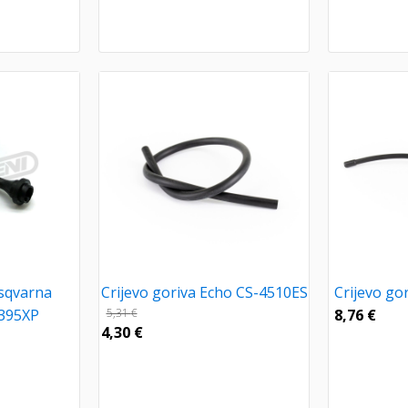
usqvarna
Crijevo goriva Echo CS-4510ES
Crijevo go
/395XP
5,31
€
8,76
€
4,30
€