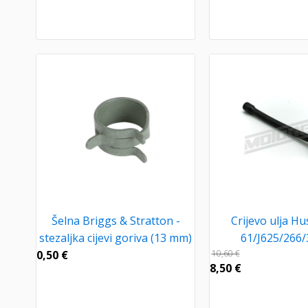
Šelna Briggs & Stratton -
Crijevo ulja H
stezaljka cijevi goriva (13 mm)
61/J625/266
0,50
€
10,60
€
8,50
€