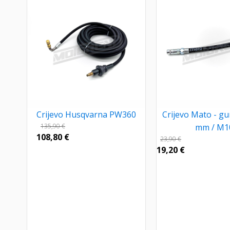
Crijevo Husqvarna PW360
Crijevo Mato - g
135,90
€
mm / M1
108,80
€
23,90
€
19,20
€