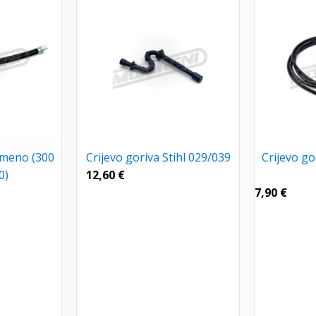
umeno (300
Crijevo goriva Stihl 029/039
Crijevo gor
0)
12,60
€
7,90
€