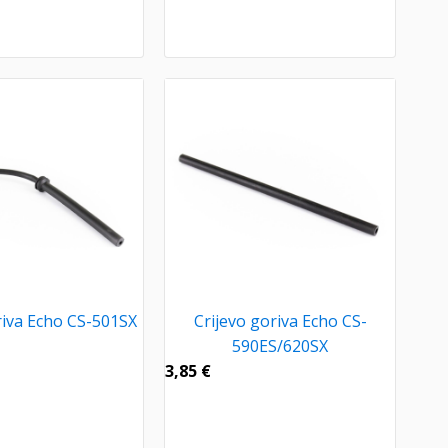
riva Echo CS-501SX
Crijevo goriva Echo CS-
590ES/620SX
3,85
€