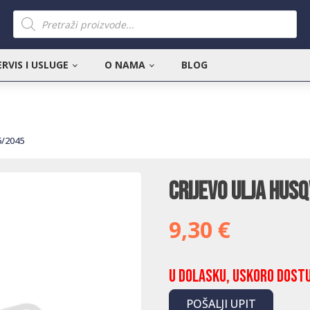
Products
search
ERVIS I USLUGE
O NAMA
BLOG
5/2045
Crijevo ulja Hus
9,30
€
U dolasku, uskoro dost
POŠALJI UPIT