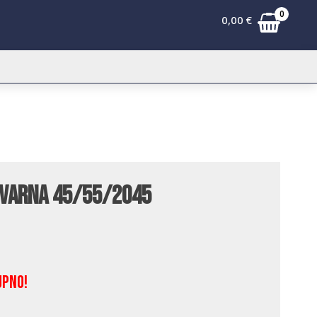
0
0,00
€
qvarna 45/55/2045
upno!