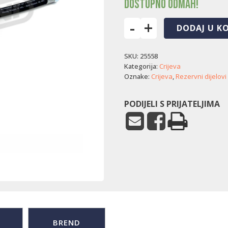
Dostupno odmah!
-
+
DODAJ U K
Crijevo
Mato
SKU:
25558
-
gumeno
Kategorija:
Crijeva
(300
Oznake:
Crijeva
,
Rezervni dijelovi
mm
/
PODIJELI S PRIJATELJIMA
M10)
količina
BREND