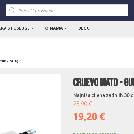
Products
search
ERVIS I USLUGE
O NAMA
BLOG
 mm / M10)
Crijevo Mato - g
Najniža cijena zadnjih 30 
23,90
€
19,20
€