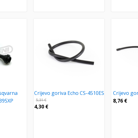
usqvarna
Crijevo goriva Echo CS-4510ES
Crijevo go
/395XP
5,31
€
8,76
€
4,30
€