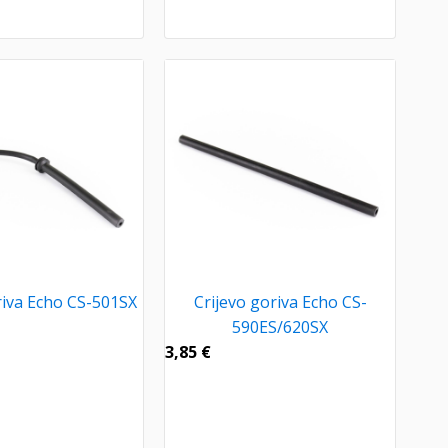
riva Echo CS-501SX
Crijevo goriva Echo CS-
590ES/620SX
3,85
€