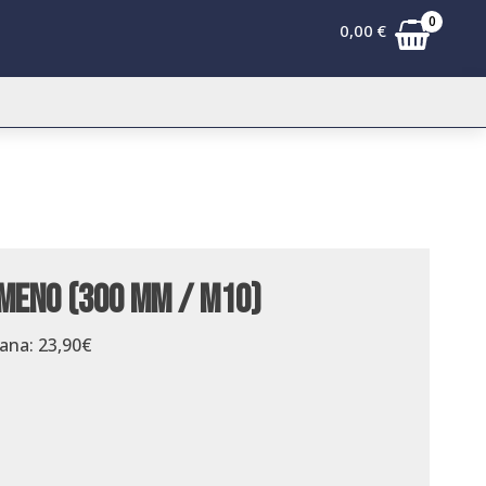
0
0,00
€
umeno (300 mm / M10)
dana:
23,90
€