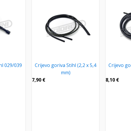
ihl 029/039
Crijevo goriva Stihl (2,2 x 5,4
Crijevo gor
mm)
7,90
€
8,10
€