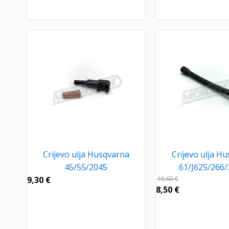
Crijevo ulja Husqvarna
Crijevo ulja H
45/55/2045
61/J625/266
9,30
€
10,60
€
8,50
€