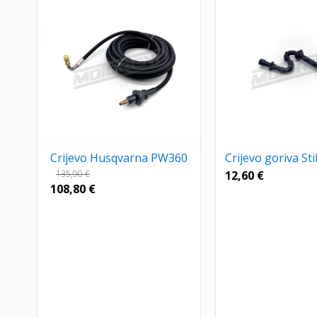
Crijevo Husqvarna PW360
Crijevo goriva St
135,90
€
12,60
€
108,80
€