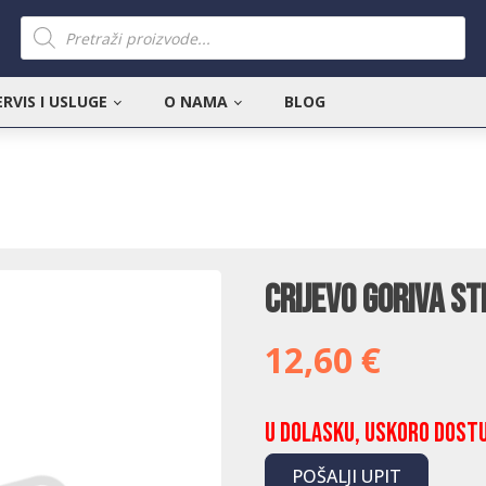
Products
search
ERVIS I USLUGE
O NAMA
BLOG
Crijevo goriva St
12,60
€
U dolasku, uskoro dost
POŠALJI UPIT