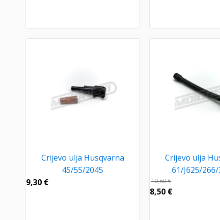
Crijevo ulja Husqvarna
Crijevo ulja H
45/55/2045
61/J625/266
9,30
€
10,60
€
8,50
€