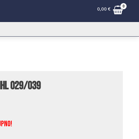
0
0,00
€
ihl 029/039
upno!