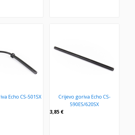
riva Echo CS-501SX
Crijevo goriva Echo CS-
590ES/620SX
3,85
€