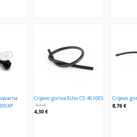
usqvarna
Crijevo goriva Echo CS-4510ES
Crijevo go
/395XP
5,31
€
8,76
€
4,30
€