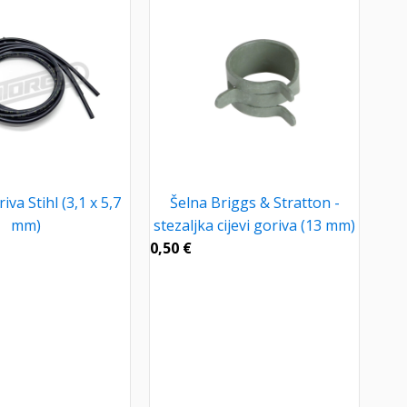
iva Stihl (3,1 x 5,7
Šelna Briggs & Stratton -
mm)
stezaljka cijevi goriva (13 mm)
0,50
€