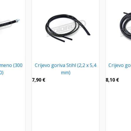
umeno (300
Crijevo goriva Stihl (2,2 x 5,4
Crijevo gor
0)
mm)
7,90
€
8,10
€