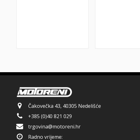
Čakovečka 43, 40305 Nedelišće
+385 (0)40 821 029
trgovina@motoreni.hr
Radno vrijeme: