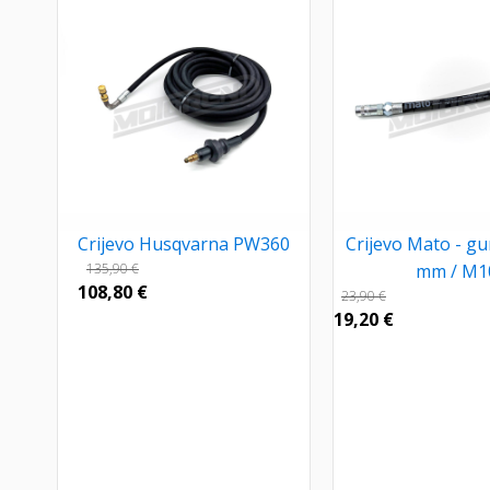
Crijevo Husqvarna PW360
Crijevo Mato - g
135,90
€
mm / M1
108,80
€
23,90
€
19,20
€