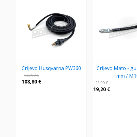
Crijevo Husqvarna PW360
Crijevo Mato - g
135,90
€
mm / M1
108,80
€
23,90
€
19,20
€