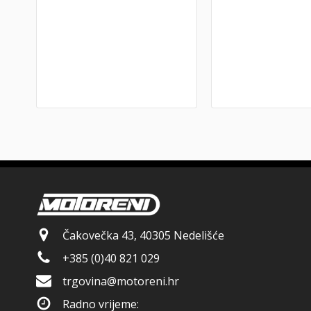
Čakovečka 43, 40305 Nedelišće
+385 (0)40 821 029
trgovina@motoreni.hr
Radno vrijeme: