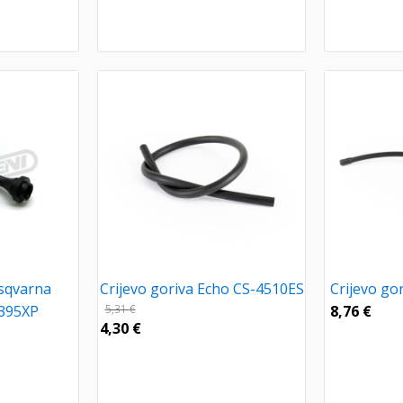
usqvarna
Crijevo goriva Echo CS-4510ES
Crijevo go
/395XP
5,31
€
8,76
€
4,30
€