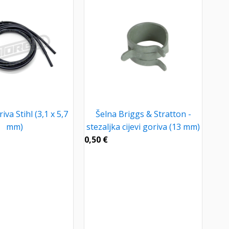
iva Stihl (3,1 x 5,7
Šelna Briggs & Stratton -
mm)
stezaljka cijevi goriva (13 mm)
0,50
€