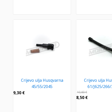
Crijevo ulja Husqvarna
Crijevo ulja H
45/55/2045
61/J625/266
9,30
€
10,60
€
8,50
€