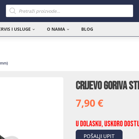
Products
search
ERVIS I USLUGE
O NAMA
BLOG
4 mm)
Crijevo goriva Sti
7,90
€
U dolasku, uskoro dost
POŠALJI UPIT