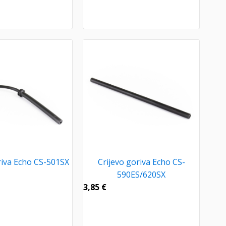
riva Echo CS-501SX
Crijevo goriva Echo CS-
590ES/620SX
3,85
€