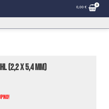
0
0,00
€
hl (2,2 x 5,4 mm)
upno!