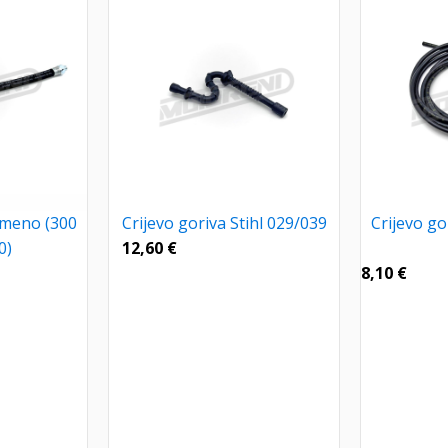
umeno (300
Crijevo goriva Stihl 029/039
Crijevo gor
0)
12,60
€
8,10
€