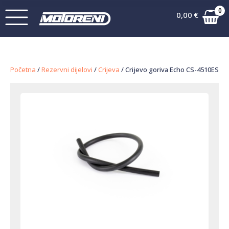
0
0,00
€
Početna
/
Rezervni dijelovi
/
Crijeva
/ Crijevo goriva Echo CS-4510ES