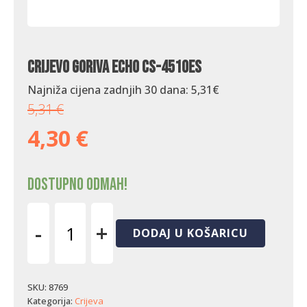
Crijevo goriva Echo CS-4510ES
Najniža cijena zadnjih 30 dana:
5,31
€
5,31
€
4,30
€
Dostupno odmah!
-
+
DODAJ U KOŠARICU
Crijevo
goriva
Echo
CS-
SKU:
8769
4510ES
Kategorija:
Crijeva