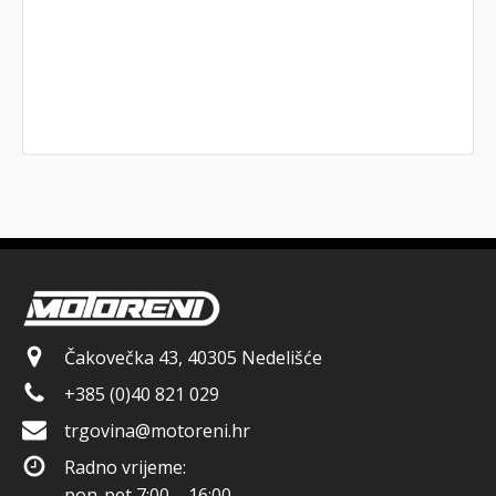
Čakovečka 43, 40305 Nedelišće
+385 (0)40 821 029
trgovina@motoreni.hr
Radno vrijeme:
pon-pet 7:00 – 16:00