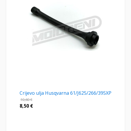
Crijevo ulja Husqvarna 61/J625/266/395XP
10,60
€
8,50
€