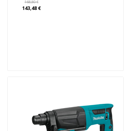
168,80
€
143,48
€