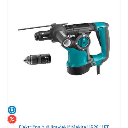
Električna bušilica-čekić Makita HR2811FT