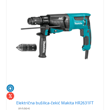
Električna bušilica-čekić Makita HR2631FT
317,50
€