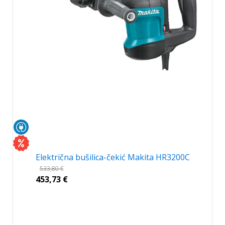
Električna bušilica-čekić Makita HR3200C
533,80
€
453,73
€