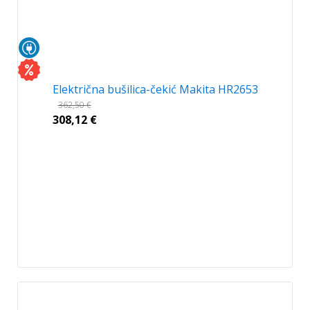
Električna bušilica-čekić Makita HR2653
362,50
€
308,12
€