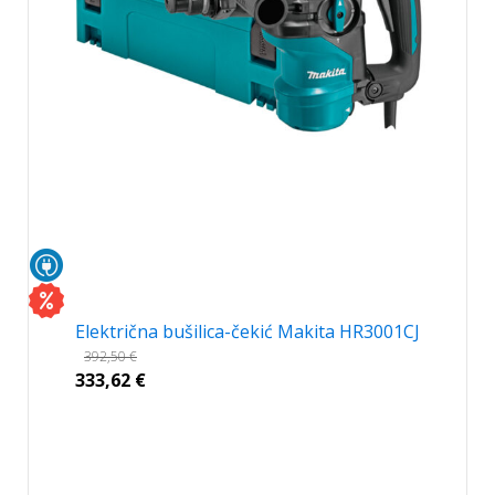
Električna bušilica-čekić Makita HR3001CJ
392,50
€
333,62
€