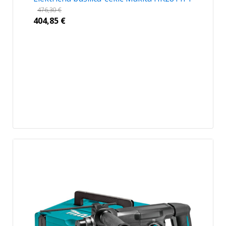
476,30
€
404,85
€