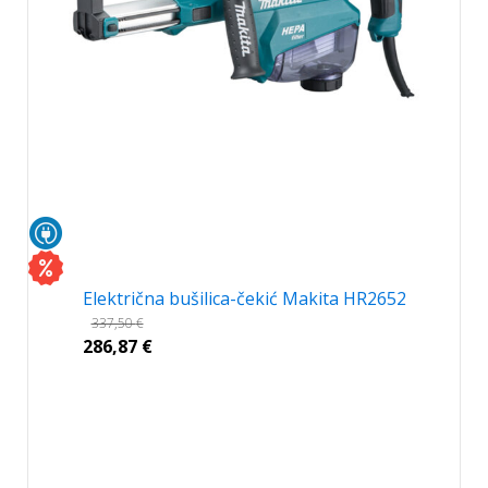
Električna bušilica-čekić Makita HR2652
337,50
€
286,87
€