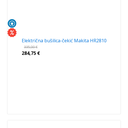
Električna bušilica-čekić Makita HR2810
335,00
€
284,75
€