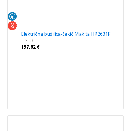
Električna bušilica-čekić Makita HR2631F
232,50
€
197,62
€