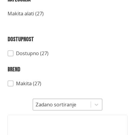
Kategorija
Makita alati
(27)
Dostupnost
Dostupnost
Dostupno (27)
Brend
Brend
Makita
(27)
Sortiranje
Sortiranje
Zadano sortiranje