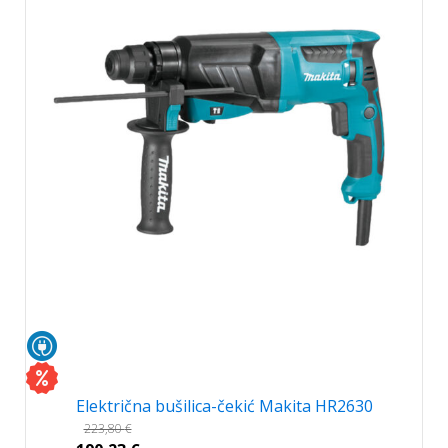
Električna bušilica-čekić Makita HR2630
223,80
€