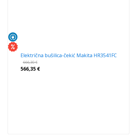
Električna bušilica-čekić Makita HR3541FC
666,30
€
566,35
€