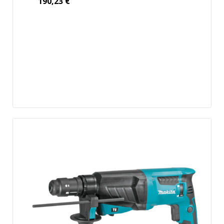
190,23
€