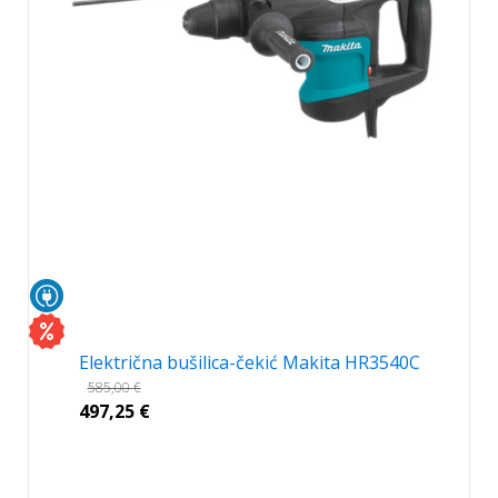
Električna bušilica-čekić Makita HR3540C
585,00
€
497,25
€