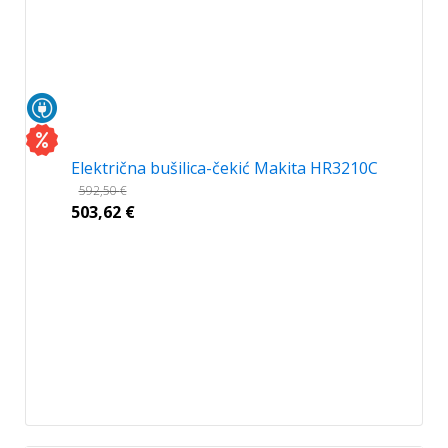
Električna bušilica-čekić Makita HR3210C
592,50
€
503,62
€