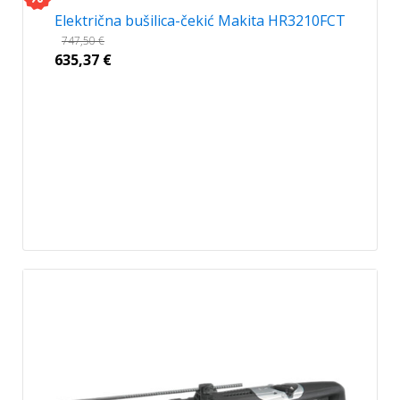
Električna bušilica-čekić Makita HR3210FCT
747,50
€
635,37
€