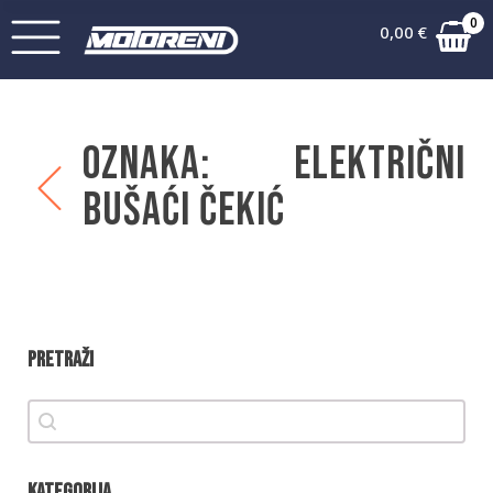
0
0,00
€
Oznaka:
Električni
bušaći čekić
Pretraži
Pretraži
Pretraži
Kategorija