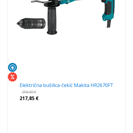
Električna bušilica-čekić Makita HR2670FT
256,30
€
217,85
€