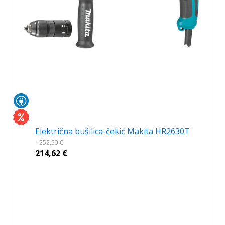
Električna bušilica-čekić Makita HR2630T
252,50
€
214,62
€