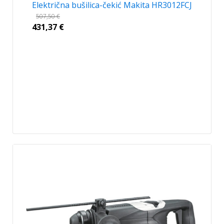
Električna bušilica-čekić Makita HR3012FCJ
507,50
€
431,37
€