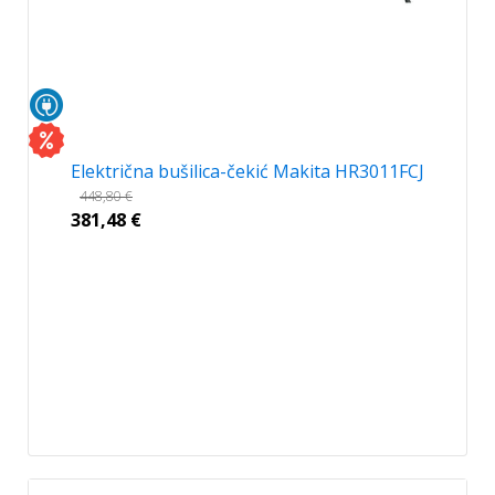
Električna bušilica-čekić Makita HR3011FCJ
448,80
€
381,48
€