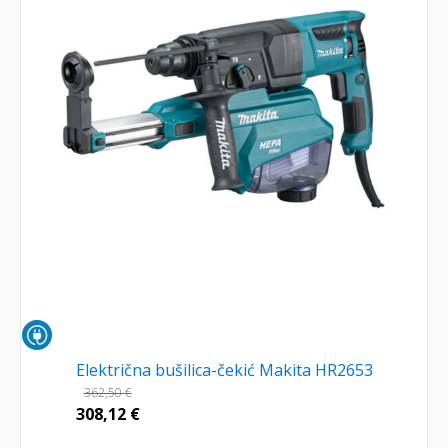
Električna bušilica-čekić Makita HR2653
362,50
€
308,12
€