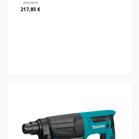
256,30
€
217,85
€