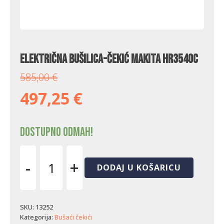
Električna bušilica-čekić Makita HR3540C
585,00
€
497,25
€
Dostupno odmah!
-
+
DODAJ U KOŠARICU
Električna
bušilica-
čekić
Makita
SKU:
13252
HR3540C
Kategorija:
Bušaći čekići
količina