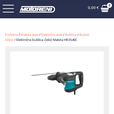
0
0,00
€
Početna
/
Makita alati
/
Električni alati
/
Bušilice
/
Bušaći
čekići
/ Električna bušilica-čekić Makita HR3540C