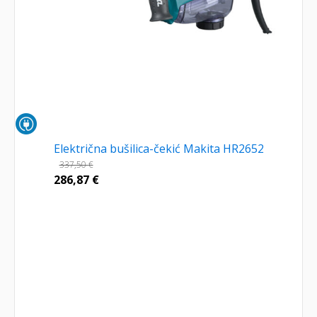
Električna bušilica-čekić Makita HR2652
337,50
€
286,87
€