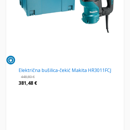
Električna bušilica-čekić Makita HR3011FCJ
448,80
€
381,48
€