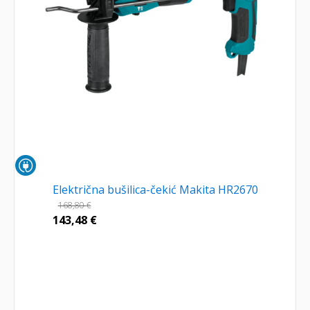
Električna bušilica-čekić Makita HR2670
168,80
€
143,48
€