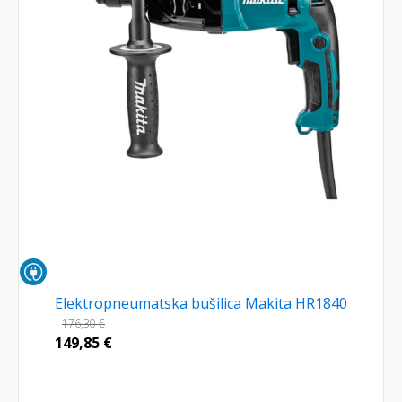
Elektropneumatska bušilica Makita HR1840
176,30
€
149,85
€