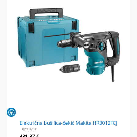
Električna bušilica-čekić Makita HR3012FCJ
507,50
€
431,37
€