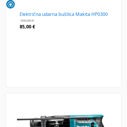
Električna udarna bušilica Makita HP0300
100,00
€
85,00
€