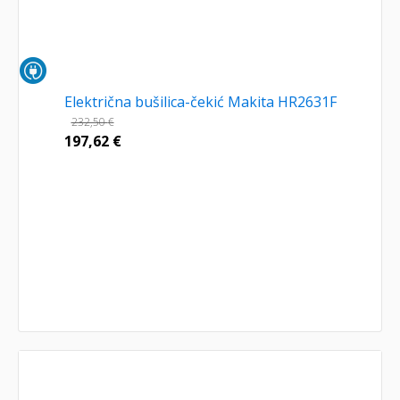
Električna bušilica-čekić Makita HR2631F
232,50
€
197,62
€