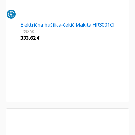
Električna bušilica-čekić Makita HR3001CJ
392,50
€
333,62
€