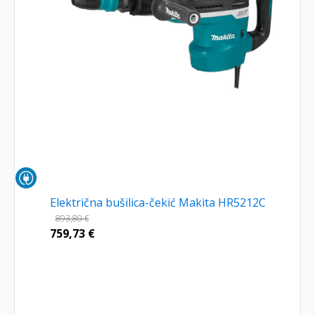
Električna bušilica-čekić Makita HR5212C
893,80
€
759,73
€