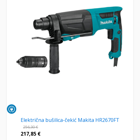
Električna bušilica-čekić Makita HR2670FT
256,30
€
217,85
€