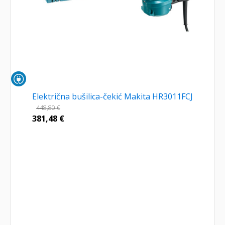
Električna bušilica-čekić Makita HR3011FCJ
448,80
€
381,48
€