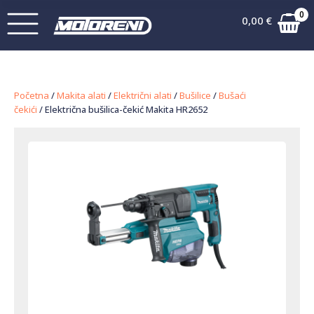
0
0,00
€
Početna
/
Makita alati
/
Električni alati
/
Bušilice
/
Bušaći
čekići
/ Električna bušilica-čekić Makita HR2652