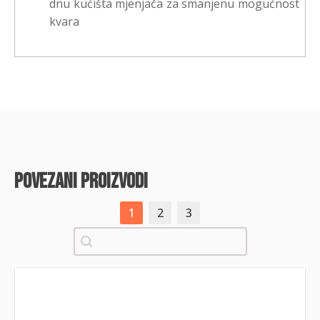
dnu kućišta mjenjača za smanjenu mogućnost
kvara
povezani proizvodi
1
2
3
Pretraži