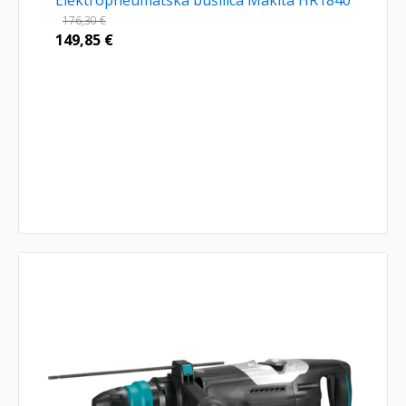
Elektropneumatska bušilica Makita HR1840
176,30
€
149,85
€