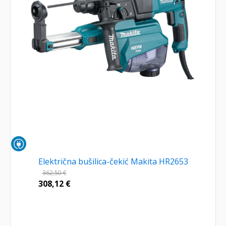
Električna bušilica-čekić Makita HR2653
362,50
€
308,12
€