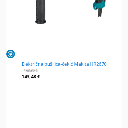
Električna bušilica-čekić Makita HR2670
168,80
€
143,48
€