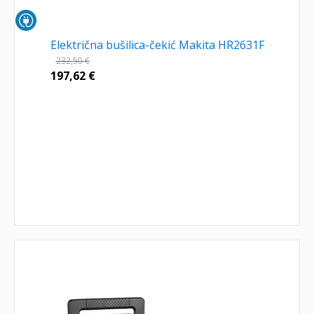
Električna bušilica-čekić Makita HR2631F
232,50
€
197,62
€