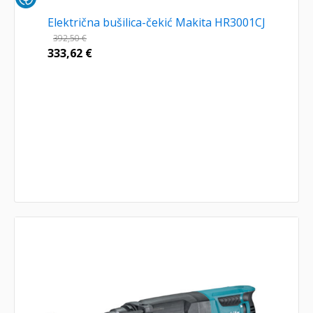
Električna bušilica-čekić Makita HR3001CJ
392,50
€
333,62
€