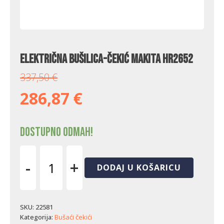
Električna bušilica-čekić Makita HR2652
337,50
€
286,87
€
Dostupno odmah!
-
+
DODAJ U KOŠARICU
Električna
bušilica-
čekić
Makita
SKU:
22581
HR2652
Kategorija:
Bušaći čekići
količina