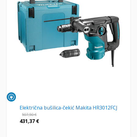
Električna bušilica-čekić Makita HR3012FCJ
507,50
€
431,37
€