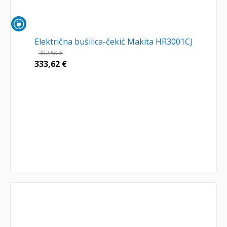
Električna bušilica-čekić Makita HR3001CJ
392,50
€
333,62
€