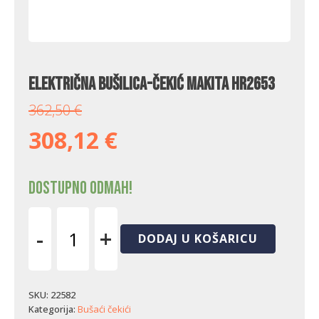
Električna bušilica-čekić Makita HR2653
362,50
€
308,12
€
Dostupno odmah!
-
+
DODAJ U KOŠARICU
Električna
bušilica-
čekić
Makita
SKU:
22582
HR2653
Kategorija:
Bušaći čekići
količina