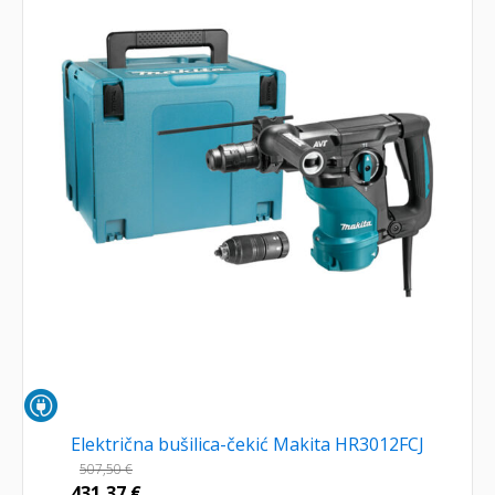
Električna bušilica-čekić Makita HR3012FCJ
507,50
€
431,37
€