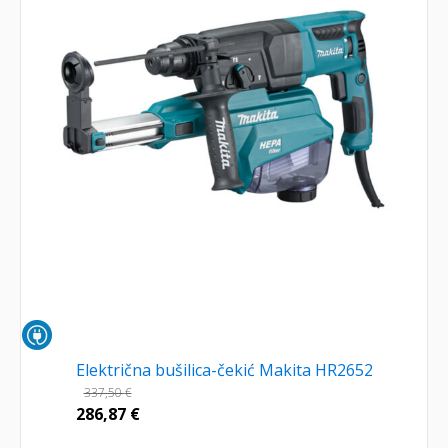
Električna bušilica-čekić Makita HR2652
337,50
€
286,87
€