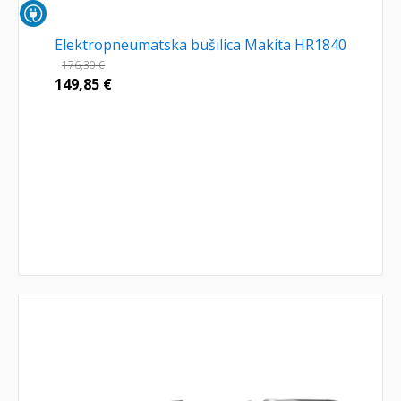
Elektropneumatska bušilica Makita HR1840
176,30
€
149,85
€