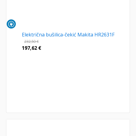
Električna bušilica-čekić Makita HR2631F
232,50
€
197,62
€