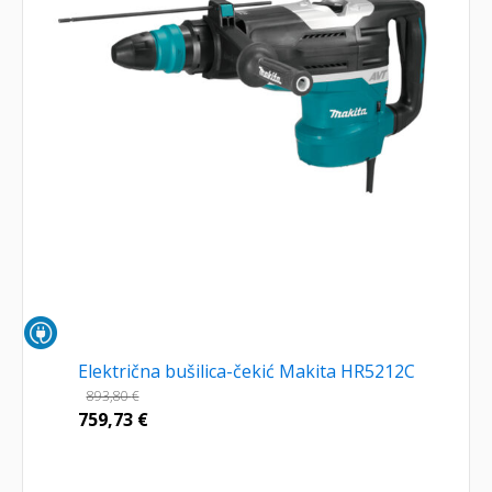
Električna bušilica-čekić Makita HR5212C
893,80
€
759,73
€