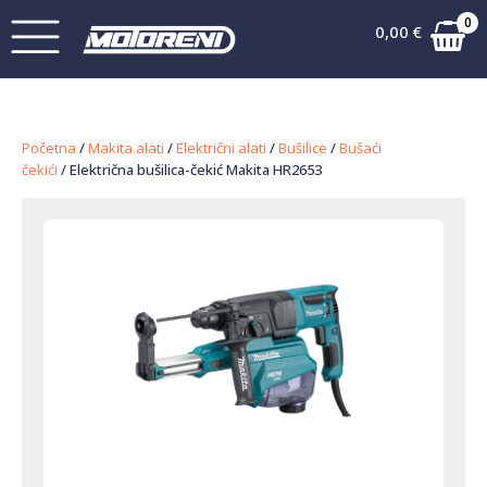
0
0,00
€
Početna
/
Makita alati
/
Električni alati
/
Bušilice
/
Bušaći
čekići
/ Električna bušilica-čekić Makita HR2653