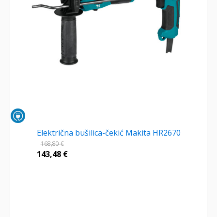
Električna bušilica-čekić Makita HR2670
168,80
€
143,48
€