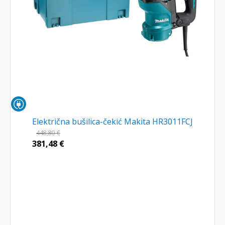
Električna bušilica-čekić Makita HR3011FCJ
448,80
€
381,48
€