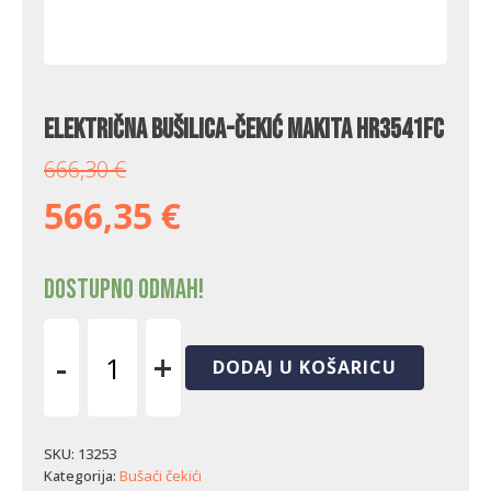
Električna bušilica-čekić Makita HR3541FC
666,30
€
566,35
€
Dostupno odmah!
-
+
DODAJ U KOŠARICU
Električna
bušilica-
čekić
Makita
SKU:
13253
HR3541FC
Kategorija:
Bušaći čekići
količina