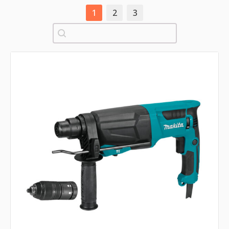
1
2
3
Pretraži