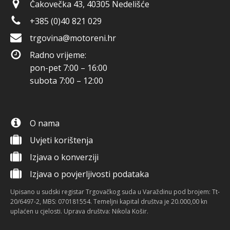
Čakovečka 43, 40305 Nedelišće
+385 (0)40 821 029
trgovina@motoreni.hr
Radno vrijeme:
pon-pet 7:00 – 16:00
subota 7:00 – 12:00
O nama
Uvjeti korištenja
Izjava o konverziji
Izjava o povjerljivosti podataka
Upisano u sudski registar Trgovačkog suda u Varaždinu pod brojem: Tt-
20/6497-2, MBS: 070181554. Temeljni kapital društva je 20.000,00 kn
uplaćen u cjelosti. Uprava društva: Nikola Košir.