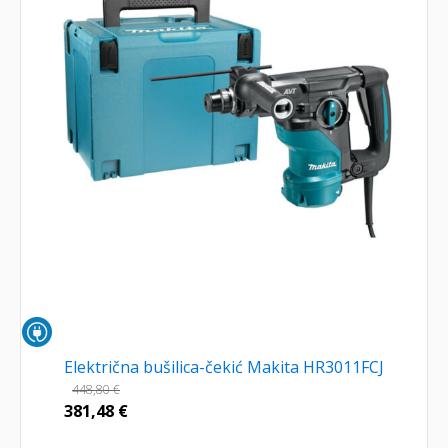
Električna bušilica-čekić Makita HR3011FCJ
448,80
€
381,48
€