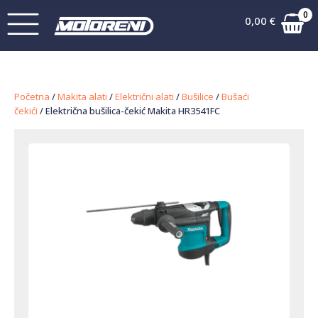
0
0,00
€
Početna
/
Makita alati
/
Električni alati
/
Bušilice
/
Bušaći
čekići
/ Električna bušilica-čekić Makita HR3541FC