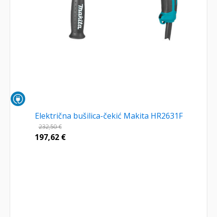
Električna bušilica-čekić Makita HR2631F
232,50
€
197,62
€