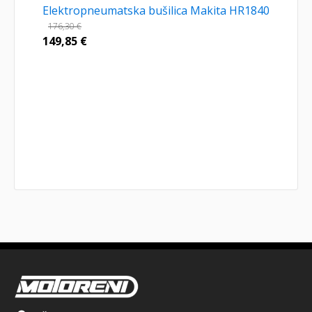
Elektropneumatska bušilica Makita HR1840
176,30
€
149,85
€