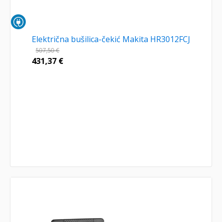
Električna bušilica-čekić Makita HR3012FCJ
507,50
€
431,37
€