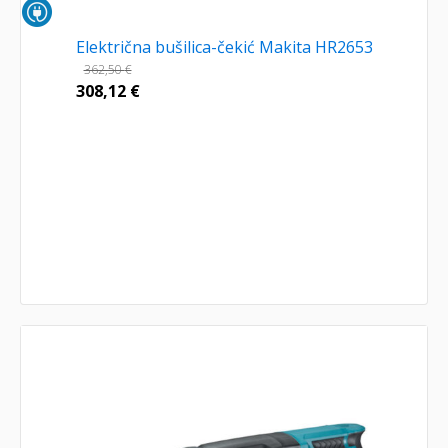
Električna bušilica-čekić Makita HR2653
362,50
€
308,12
€