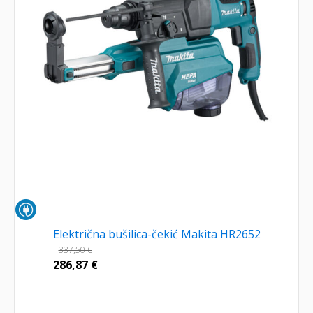
Električna bušilica-čekić Makita HR2652
337,50
€
286,87
€