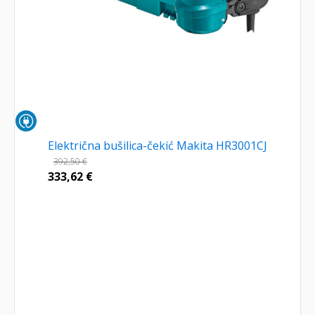
Električna bušilica-čekić Makita HR3001CJ
392,50
€
333,62
€