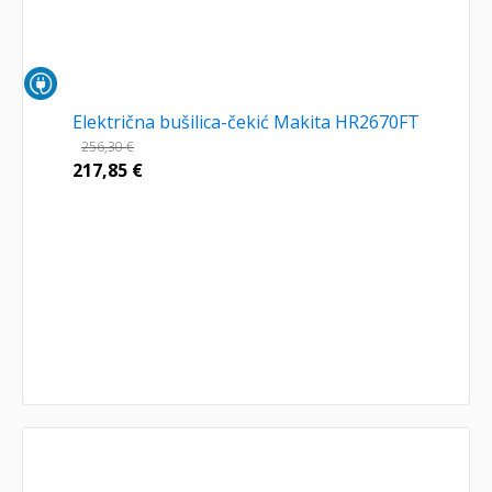
Električna bušilica-čekić Makita HR2670FT
256,30
€
217,85
€