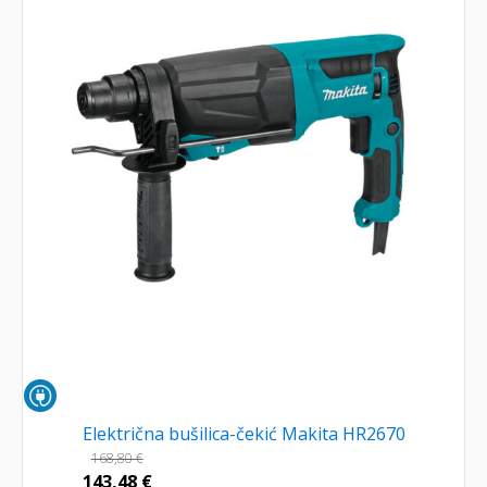
Električna bušilica-čekić Makita HR2670
168,80
€
143,48
€