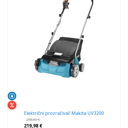
Električni prozračivač Makita UV3200
258,80
€
219,98
€