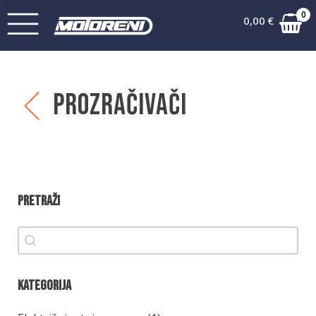
0
0,00
€
Prozračivači
Pretraži
Pretraži
Pretraži
Kategorija