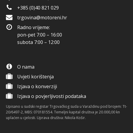
+385 (0)40 821 029
trgovina@motoreni.hr
Radno vrijeme:
pon-pet 7:00 – 16:00
subota 7:00 – 12:00
O nama
Uvjeti korištenja
Izjava o konverziji
Izjava o povjerljivosti podataka
Upisano u sudski registar Trgovačkog suda u Varaždinu pod brojem: Tt-
20/6497-2, MBS: 070181554. Temeljni kapital društva je 20.000,00 kn
uplaćen u cjelosti. Uprava društva: Nikola Košir.