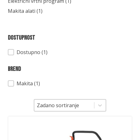
Kategorija
Električni vrtni program
(1)
Makita alati
(1)
Dostupnost
Dostupnost
Dostupno (1)
Brend
Brend
Makita
(1)
Sortiranje
Sortiranje
Zadano sortiranje