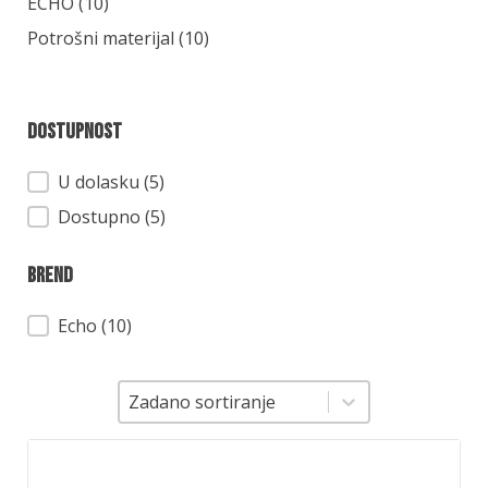
Kategorija
ECHO
(10)
Potrošni materijal
(10)
Dostupnost
Dostupnost
U dolasku (5)
Dostupno (5)
Brend
Brend
Echo
(10)
Sortiranje
Sortiranje
Zadano sortiranje