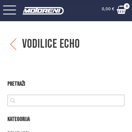
0
0,00
€
Vodilice Echo
Pretraži
Pretraži
Pretraži
Kategorija