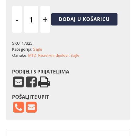
-
+
DODAJ U KOŠARICU
Sajla
podizača
kosišta
MTD
SKU:
17325
-
Kategorija:
Sajle
traktorska
Oznake:
MTD
,
Rezervni dijelovi
,
Sajle
kosilica
količina
PODIJELI S PRIJATELJIMA
POŠALJITE UPIT