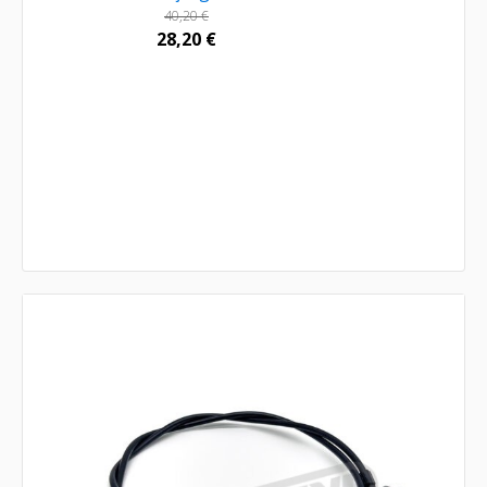
40,20
€
28,20
€