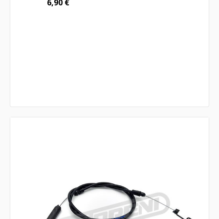
6,90
€