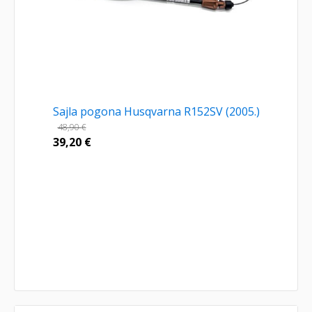
Sajla pogona Husqvarna R152SV (2005.)
48,90
€
39,20
€