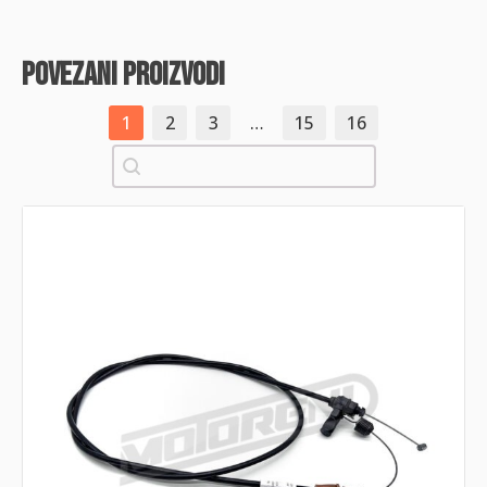
povezani proizvodi
1
2
3
…
15
16
Pretraži