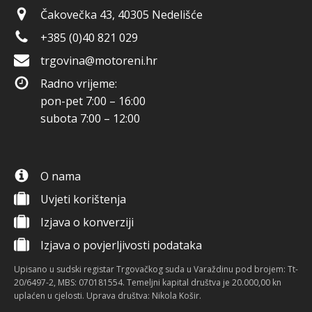
Čakovečka 43, 40305 Nedelišće
+385 (0)40 821 029
trgovina@motoreni.hr
Radno vrijeme:
pon-pet 7:00 – 16:00
subota 7:00 – 12:00
O nama
Uvjeti korištenja
Izjava o konverziji
Izjava o povjerljivosti podataka
Upisano u sudski registar Trgovačkog suda u Varaždinu pod brojem: Tt-
20/6497-2, MBS: 070181554. Temeljni kapital društva je 20.000,00 kn
uplaćen u cjelosti. Uprava društva: Nikola Košir.