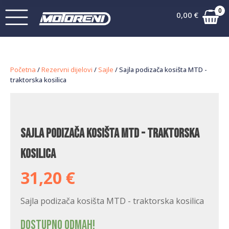
0
0,00
€
Početna
/
Rezervni dijelovi
/
Sajle
/ Sajla podizača kosišta MTD -
traktorska kosilica
Sajla podizača kosišta MTD - traktorska
kosilica
31,20
€
Sajla podizača kosišta MTD - traktorska kosilica
Dostupno odmah!