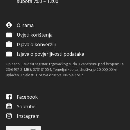
subota 7:00 – 12:00
O nama
Uvjeti korištenja
Izjava o konverziji
Izjava o povjerljivosti podataka
Upisano u sudski registar Trgovačkog suda u Varaždinu pod brojem: Tt-
20/6497-2, MBS: 070181554. Temeljni kapital društva je 20.000,00 kn
uplaćen u cjelosti. Uprava društva: Nikola Košir.
Facebook
Youtube
Instagram