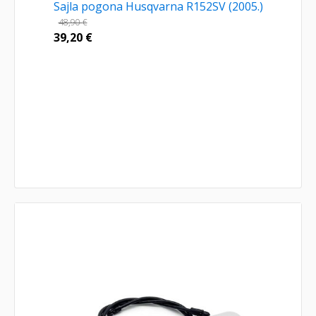
Sajla pogona Husqvarna R152SV (2005.)
48,90
€
39,20
€