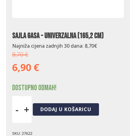
Sajla gasa - univerzalna (165,2 cm)
Najniža cijena zadnjih 30 dana:
8,70
€
8,70
€
6,90
€
Dostupno odmah!
-
+
DODAJ U KOŠARICU
Sajla
gasa
-
univerzalna
SKU:
27622