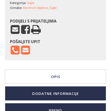
(165,2
Kategorija:
Sajle
cm)
Oznake:
Rezervni dijelovi
,
Sajle
količina
PODIJELI S PRIJATELJIMA
POŠALJITE UPIT
OPIS
DODATNE INFORMACIJE
BREND