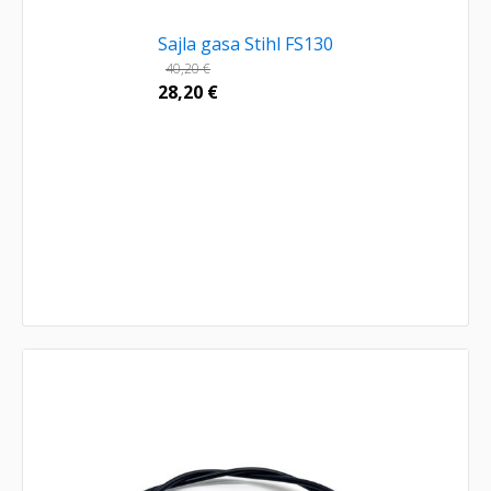
Sajla gasa Stihl FS130
40,20
€
28,20
€