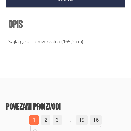
Opis
Sajla gasa - univerzalna (165,2 cm)
povezani proizvodi
1
2
3
…
15
16
Pretraži