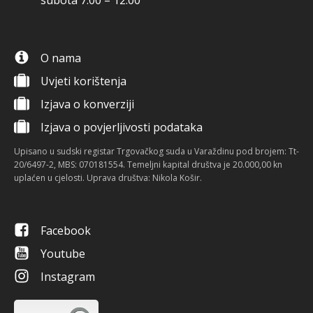
subota 7:00 – 12:00
O nama
Uvjeti korištenja
Izjava o konverziji
Izjava o povjerljivosti podataka
Upisano u sudski registar Trgovačkog suda u Varaždinu pod brojem: Tt-
20/6497-2, MBS: 070181554. Temeljni kapital društva je 20.000,00 kn
uplaćen u cjelosti. Uprava društva: Nikola Košir.
Facebook
Youtube
Instagram