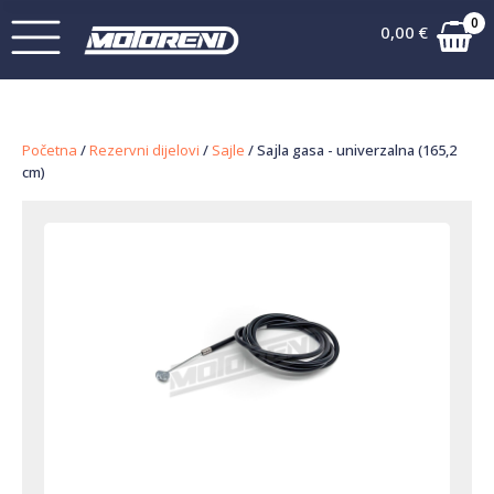
0
0,00
€
Početna
/
Rezervni dijelovi
/
Sajle
/ Sajla gasa - univerzalna (165,2
cm)