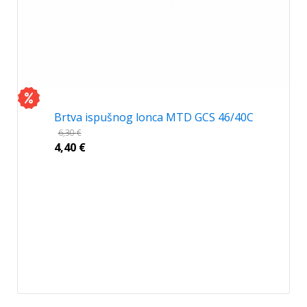
Brtva ispušnog lonca MTD GCS 46/40C
6,30
€
4,40
€