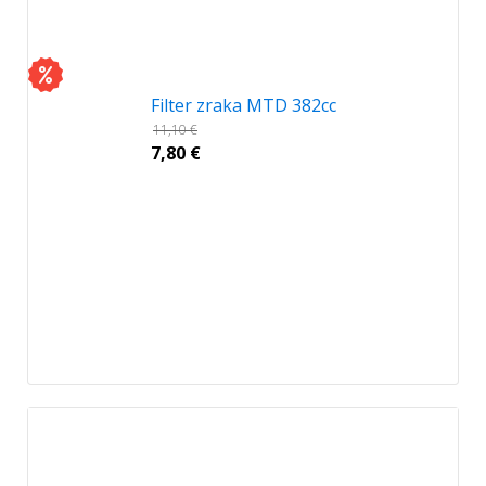
Filter zraka MTD 382cc
11,10
€
7,80
€