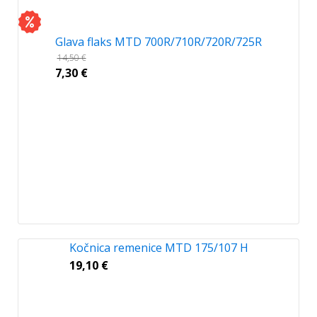
Glava flaks MTD 700R/710R/720R/725R
14,50
€
7,30
€
Kočnica remenice MTD 175/107 H
19,10
€