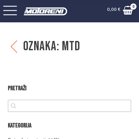
0
0,00
€
Oznaka:
MTD
Pretraži
Pretraži
Pretraži
Kategorija