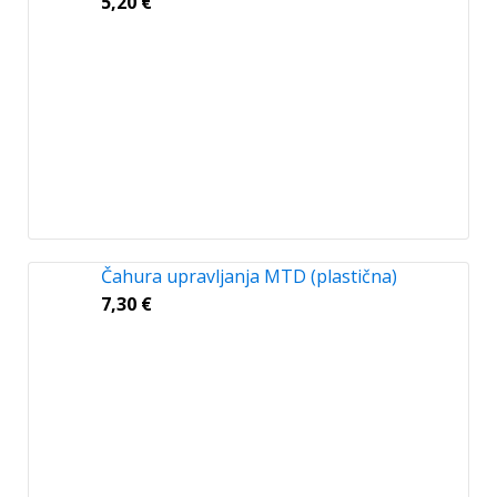
5,20
€
Čahura upravljanja MTD (plastična)
7,30
€