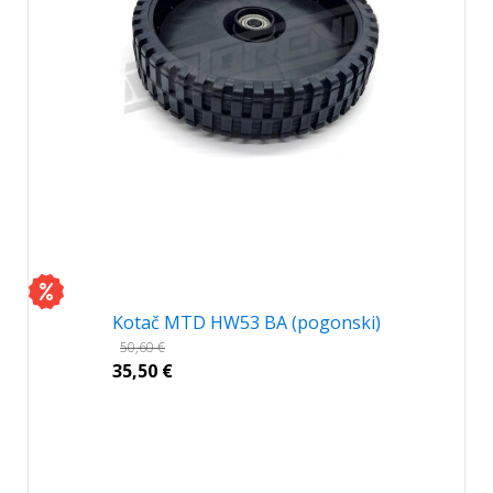
Kotač MTD HW53 BA (pogonski)
50,60
€
35,50
€