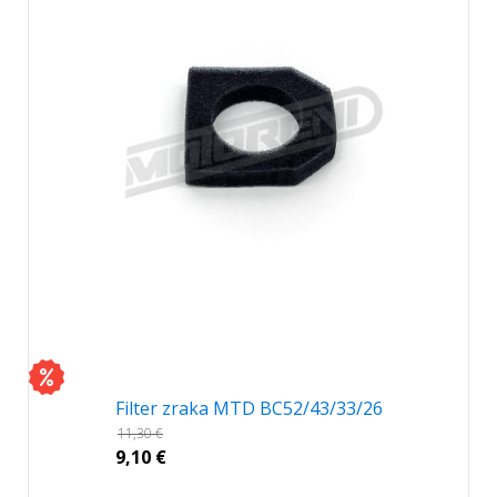
Filter zraka MTD BC52/43/33/26
11,30
€
9,10
€