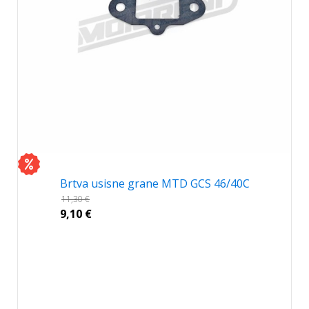
Brtva usisne grane MTD GCS 46/40C
11,30
€
9,10
€