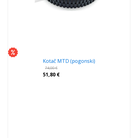
Kotač MTD (pogonski)
74,00
€
51,80
€