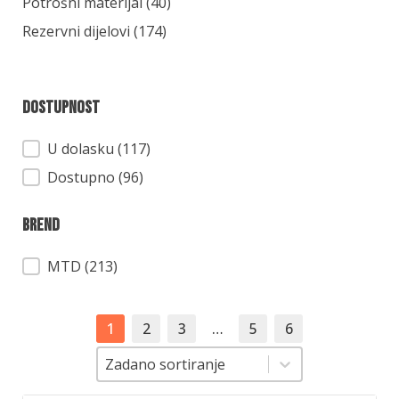
Kategorija
Potrošni materijal
(40)
Rezervni dijelovi
(174)
Dostupnost
Dostupnost
U dolasku (117)
Dostupno (96)
Brend
Brend
MTD
(213)
1
2
3
…
5
6
Sortiranje
Sortiranje
Zadano sortiranje