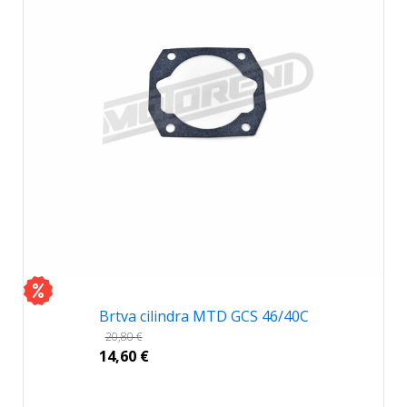
Brtva cilindra MTD GCS 46/40C
20,80
€
14,60
€