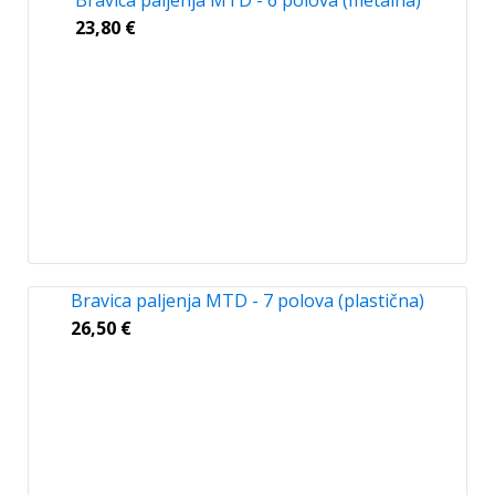
Bravica paljenja MTD - 6 polova (metalna)
23,80
€
Bravica paljenja MTD - 7 polova (plastična)
26,50
€