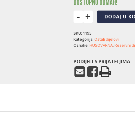
Dostupno odmah!
-
+
DODAJ U K
Abrazivno
gazište
SKU:
1195
Husqvarna
Rider
Kategorija:
Ostali dijelovi
21AWD
Oznake:
HUSQVARNA
,
Rezervni di
(desno)
količina
PODIJELI S PRIJATELJIMA