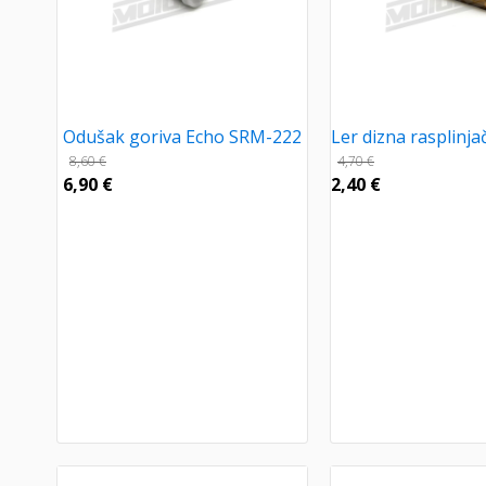
Odušak goriva Echo SRM-222
Ler dizna rasplinja
8,60
€
4,70
€
6,90
€
2,40
€