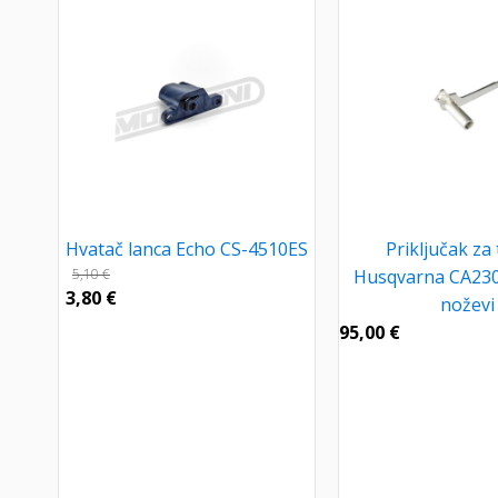
Hvatač lanca Echo CS-4510ES
Priključak za
5,10
€
Husqvarna CA230
3,80
€
noževi
95,00
€