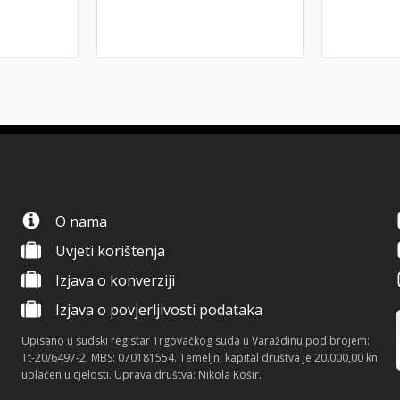
O nama
Uvjeti korištenja
Izjava o konverziji
Izjava o povjerljivosti podataka
Upisano u sudski registar Trgovačkog suda u Varaždinu pod brojem:
Tt-20/6497-2, MBS: 070181554. Temeljni kapital društva je 20.000,00 kn
uplaćen u cjelosti. Uprava društva: Nikola Košir.