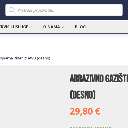
Products
search
ERVIS I USLUGE
O NAMA
BLOG
usqvarna Rider 21AWD (desno)
Abrazivno gazišt
(desno)
29,80
€