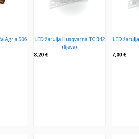
ča Agria 506
LED žarulja Husqvarna TC 342
LED žarulj
(lijeva)
8,20
€
7,00
€