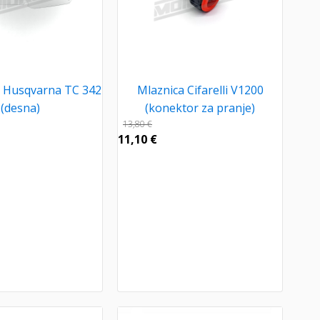
a Husqvarna TC 342
Mlaznica Cifarelli V1200
(desna)
(konektor za pranje)
13,80
€
11,10
€