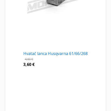
Hvatač lanca Husqvarna 61/66/268
4,60
€
3,60
€