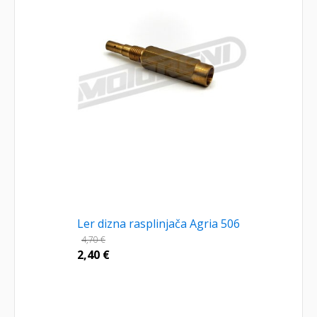
Ler dizna rasplinjača Agria 506
4,70
€
2,40
€