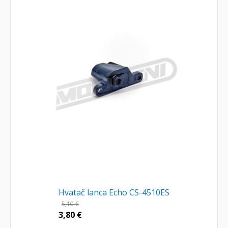
Hvatač lanca Echo CS-4510ES
5,10
€
3,80
€