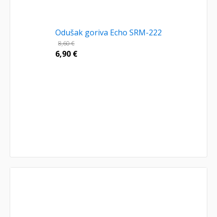
Odušak goriva Echo SRM-222
8,60
€
6,90
€