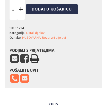
-
+
DODAJ U KOŠARICU
Abrazivno
gazište
Husqvarna
Rider
SKU:
1224
21AWD
Kategorija:
Ostali dijelovi
(lijevo)
Oznake:
HUSQVARNA
,
Rezervni dijelovi
količina
PODIJELI S PRIJATELJIMA
POŠALJITE UPIT
OPIS