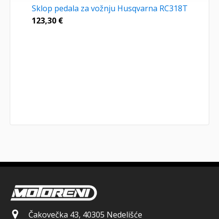
Sklop pedala za vožnju Husqvarna RC318T
123,30
€
Čakovečka 43, 40305 Nedelišće