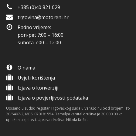
+385 (0)40 821 029
trgovina@motoreni.hr
Radno vrijeme:
pon-pet 7:00 – 16:00
subota 7:00 – 12:00
O nama
Uvjeti korištenja
Izjava o konverziji
Izjava o povjerljivosti podataka
Upisano u sudski registar Trgovačkog suda u Varaždinu pod brojem: Tt-
20/6497-2, MBS: 070181554. Temeljni kapital društva je 20.000,00 kn
uplaćen u cjelosti. Uprava društva: Nikola Košir.