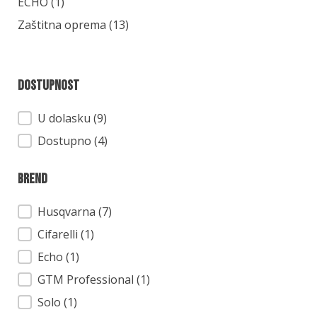
Kategorija
ECHO
(1)
Zaštitna oprema
(13)
Dostupnost
Dostupnost
U dolasku (9)
Dostupno (4)
Brend
Brend
Husqvarna
(7)
Cifarelli
(1)
Echo
(1)
GTM Professional
(1)
Solo
(1)