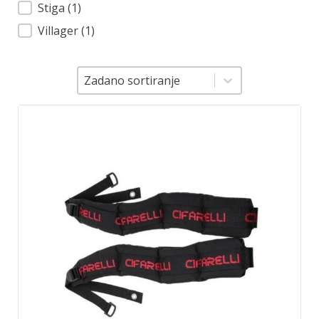
Stiga
(1)
Villager
(1)
Sortiranje
Sortiranje
Zadano sortiranje