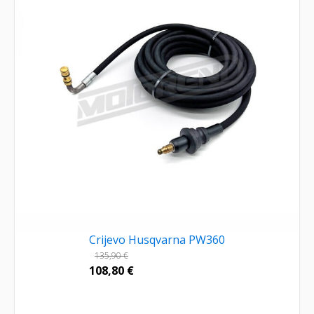
Crijevo Husqvarna PW360
135,90
€
108,80
€