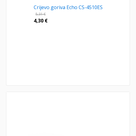
Crijevo goriva Echo CS-4510ES
5,31
€
4,30
€