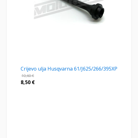
Crijevo ulja Husqvarna 61/J625/266/395XP
10,60
€
8,50
€