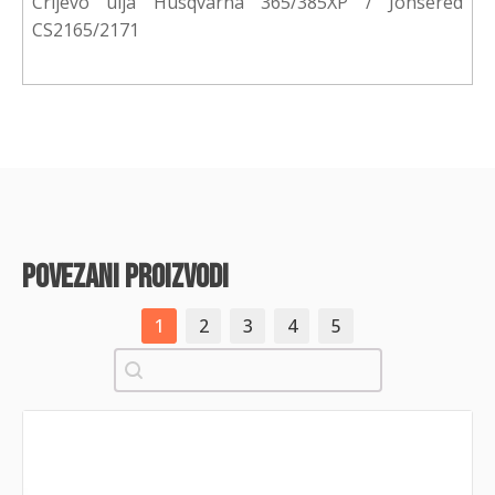
Crijevo ulja Husqvarna 365/385XP / Jonsered
CS2165/2171
povezani proizvodi
1
2
3
4
5
Pretraži