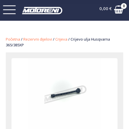
0
0,00
€
Početna
/
Rezervni dijelovi
/
Crijeva
/ Crijevo ulja Husqvarna
365/385XP