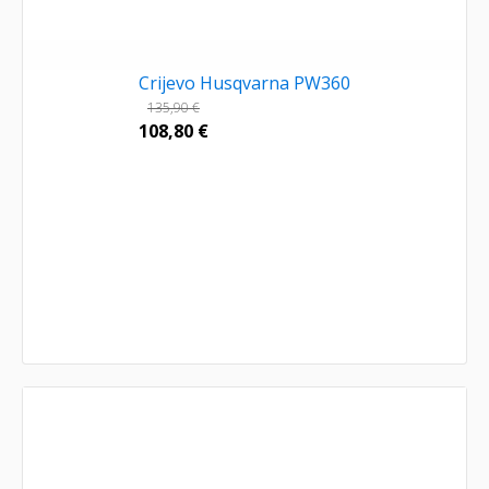
Crijevo Husqvarna PW360
135,90
€
108,80
€