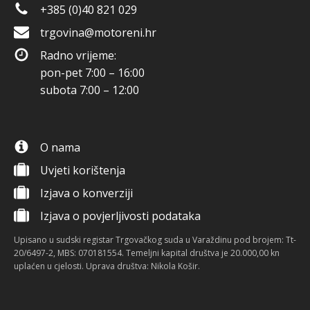
+385 (0)40 821 029
trgovina@motoreni.hr
Radno vrijeme:
pon-pet 7:00 – 16:00
subota 7:00 – 12:00
O nama
Uvjeti korištenja
Izjava o konverziji
Izjava o povjerljivosti podataka
Upisano u sudski registar Trgovačkog suda u Varaždinu pod brojem: Tt-
20/6497-2, MBS: 070181554. Temeljni kapital društva je 20.000,00 kn
uplaćen u cjelosti. Uprava društva: Nikola Košir.