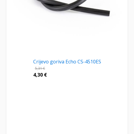
Crijevo goriva Echo CS-4510ES
5,31
€
4,30
€