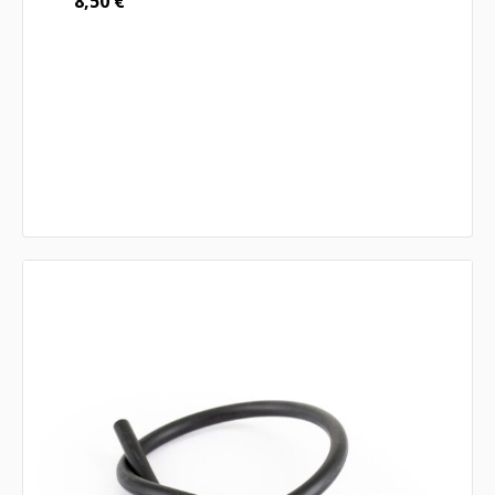
8,50
€