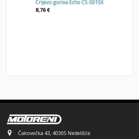
Crijevo goriva Echo CS-501SX
8,76
€
Čakovečka 43, 40305 Nedelišće