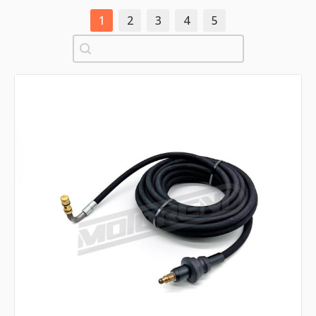
1
2
3
4
5
Pretraži