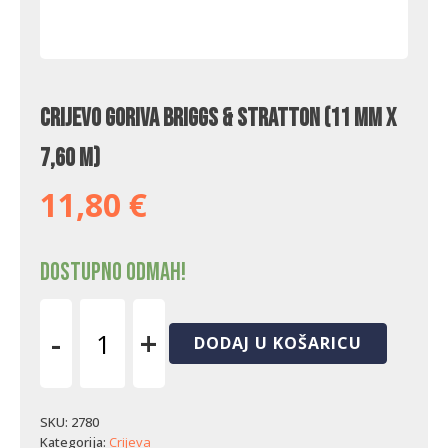
Crijevo goriva Briggs & Stratton (11 mm x
7,60 m)
11,80
€
Dostupno odmah!
-
+
DODAJ U KOŠARICU
Crijevo
goriva
Briggs
&
SKU:
2780
Stratton
Kategorija:
Crijeva