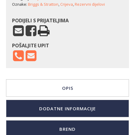
(11
Oznake:
Briggs & Stratton
,
Crijeva
,
Rezervni dijelovi
mm
x
7,60
PODIJELI S PRIJATELJIMA
m)
količina
POŠALJITE UPIT
OPIS
DODATNE INFORMACIJE
BREND