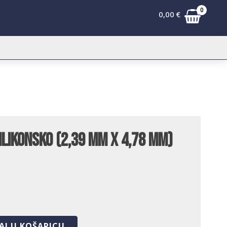
0
0,00
€
silikonsko (2,39 mm x 4,78 mm)
AJ U KOŠARICU