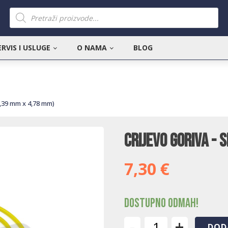
Products
search
ERVIS I USLUGE
O NAMA
BLOG
(2,39 mm x 4,78 mm)
Crijevo goriva - 
7,30
€
Dostupno odmah!
-
+
DOD