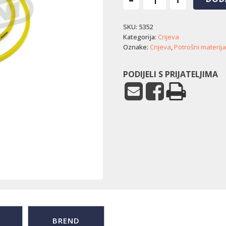
Crijevo
goriva
SKU:
5352
-
silikonsko
Kategorija:
Crijeva
(2,39
Oznake:
Crijeva
,
Potrošni materija
mm
x
PODIJELI S PRIJATELJIMA
4,78
mm)
količina
BREND