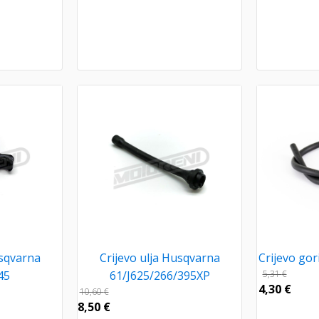
usqvarna
Crijevo ulja Husqvarna
Crijevo go
45
61/J625/266/395XP
5,31
€
4,30
€
10,60
€
8,50
€