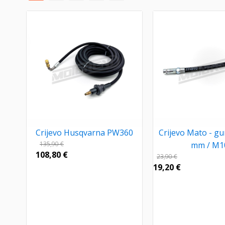
Crijevo Husqvarna PW360
Crijevo Mato - g
135,90
€
mm / M1
108,80
€
23,90
€
19,20
€