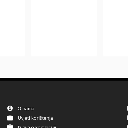
O nama
Uvjeti korištenja
Izjava o konverziji