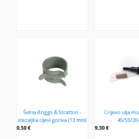
Šelna Briggs & Stratton -
Crijevo ulja H
stezaljka cijevi goriva (13 mm)
45/55/20
0,50
€
9,30
€