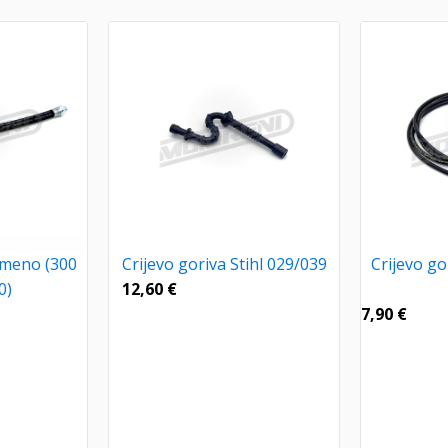
umeno (300
Crijevo goriva Stihl 029/039
Crijevo gor
0)
12,60
€
7,90
€