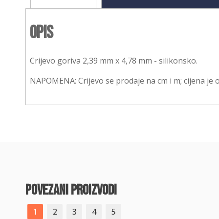
Opis
Crijevo goriva 2,39 mm x 4,78 mm - silikonsko.
NAPOMENA: Crijevo se prodaje na cm i m; cijena je 
povezani proizvodi
1
2
3
4
5