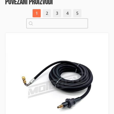
povezani proizvodi
1
2
3
4
5
Pretraži