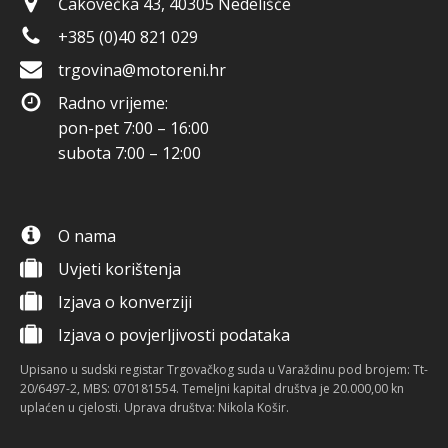
Čakovečka 43, 40305 Nedelišće
+385 (0)40 821 029
trgovina@motoreni.hr
Radno vrijeme:
pon-pet 7:00 – 16:00
subota 7:00 – 12:00
O nama
Uvjeti korištenja
Izjava o konverziji
Izjava o povjerljivosti podataka
Upisano u sudski registar Trgovačkog suda u Varaždinu pod brojem: Tt-
20/6497-2, MBS: 070181554. Temeljni kapital društva je 20.000,00 kn
uplaćen u cjelosti. Uprava društva: Nikola Košir.