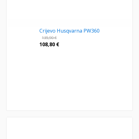
Crijevo Husqvarna PW360
135,90
€
108,80
€