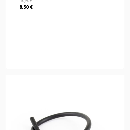
10,60
€
8,50
€