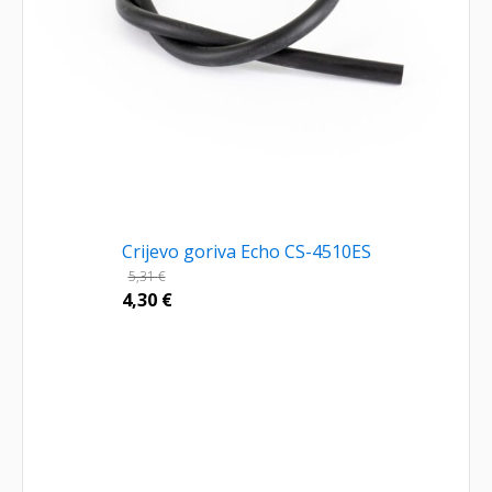
Crijevo goriva Echo CS-4510ES
5,31
€
4,30
€