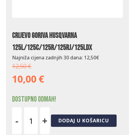
Crijevo goriva Husqvarna
125L/125C/125R/125RJ/125LDx
Najniža cijena zadnjih 30 dana:
12,50
€
12,50
€
10,00
€
Dostupno odmah!
-
+
DODAJ U KOŠARICU
Crijevo
goriva