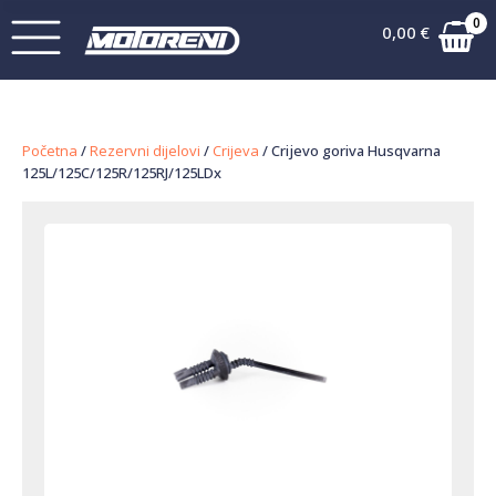
0
0,00
€
Početna
/
Rezervni dijelovi
/
Crijeva
/ Crijevo goriva Husqvarna
125L/125C/125R/125RJ/125LDx