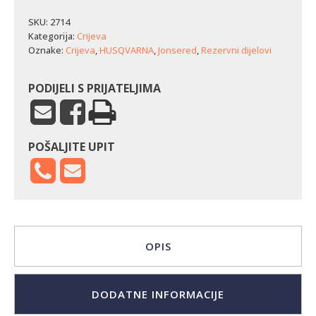
Husqvarna
125L/125C/125R/125RJ/125LDx
SKU:
2714
količina
Kategorija:
Crijeva
Oznake:
Crijeva
,
HUSQVARNA
,
Jonsered
,
Rezervni dijelovi
PODIJELI S PRIJATELJIMA
POŠALJITE UPIT
OPIS
DODATNE INFORMACIJE