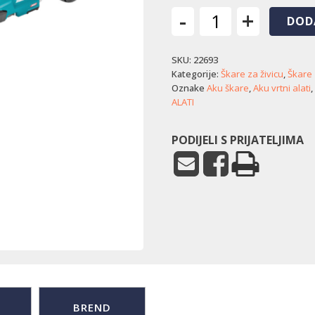
-
+
DOD
Akumulatorske
škare
SKU:
22693
za
živicu
Kategorije:
Škare za živicu
,
Škare 
Makita
Oznake
Aku škare
,
Aku vrtni alati
,
UH013GZ
ALATI
količina
PODIJELI S PRIJATELJIMA
BREND