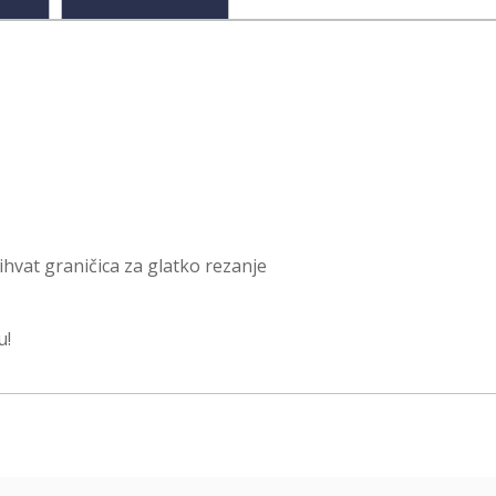
rihvat graničica za glatko rezanje
u!