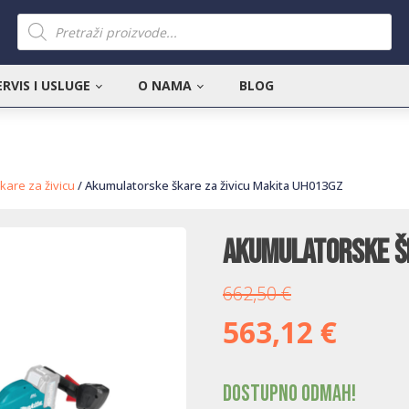
Products
search
ERVIS I USLUGE
O NAMA
BLOG
kare za živicu
/ Akumulatorske škare za živicu Makita UH013GZ
Akumulatorske šk
662,50
€
563,12
€
Dostupno odmah!