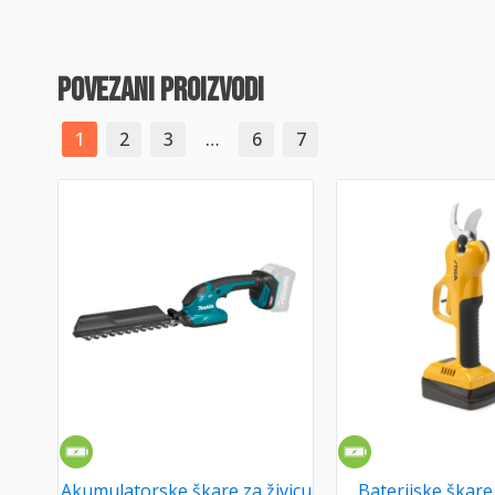
povezani proizvodi
1
2
3
…
6
7
Akumulatorske škare za živicu
Baterijske škare