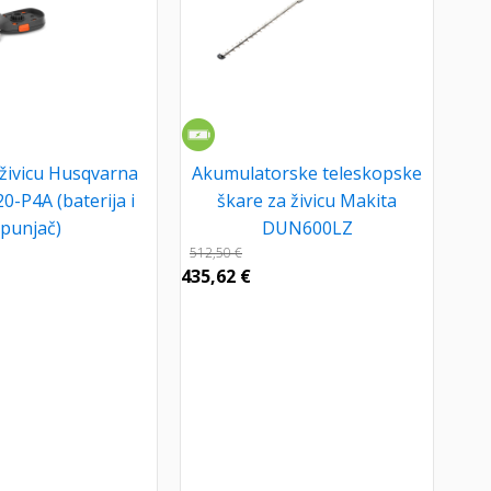
 živicu Husqvarna
Akumulatorske teleskopske
0-P4A (baterija i
škare za živicu Makita
punjač)
DUN600LZ
512,50
€
435,62
€