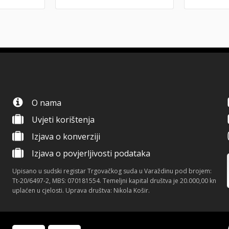
O nama
Uvjeti korištenja
Izjava o konverziji
Izjava o povjerljivosti podataka
Upisano u sudski registar Trgovačkog suda u Varaždinu pod brojem:
Tt-20/6497-2, MBS: 070181554. Temeljni kapital društva je 20.000,00 kn
uplaćen u cjelosti. Uprava društva: Nikola Košir.