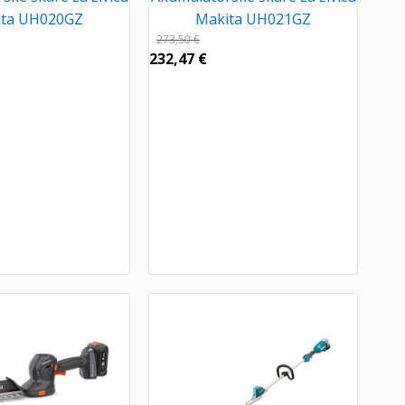
ita UH020GZ
Makita UH021GZ
273,50
€
232,47
€