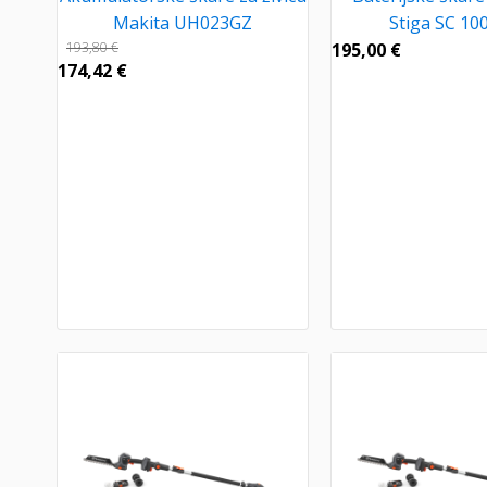
Makita UH023GZ
Stiga SC 100
193,80
€
195,00
€
174,42
€