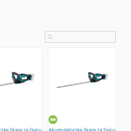
Pretraži
ske škare za živicu
Akumulatorske škare za živicu