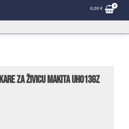
0
0,00
€
are za živicu Makita UH013GZ