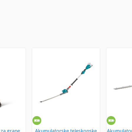
 za grane
Akumulatorske teleskopske
Akumulator