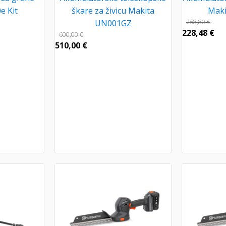
e Kit
škare za živicu Makita
Mak
UN001GZ
268,80
€
228,48
€
600,00
€
510,00
€