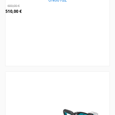
UN001GZ
600,00
€
510,00
€