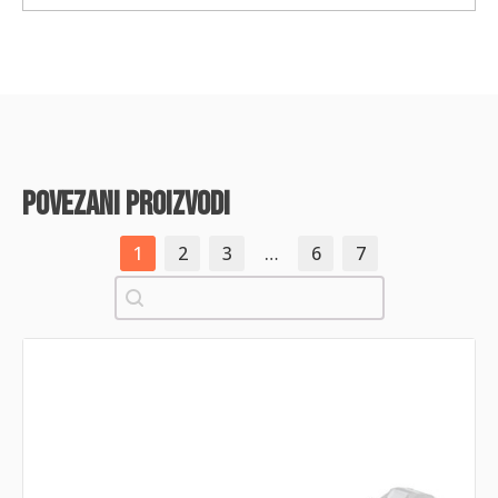
povezani proizvodi
1
2
3
…
6
7
Pretraži