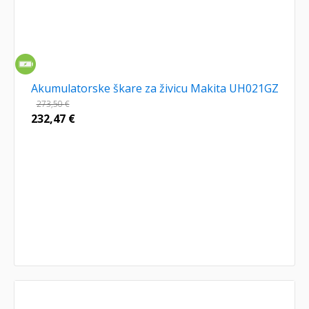
Akumulatorske škare za živicu Makita UH021GZ
273,50
€
232,47
€