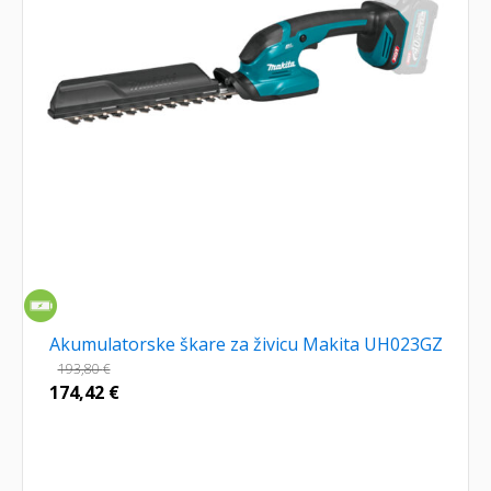
Akumulatorske škare za živicu Makita UH023GZ
193,80
€
174,42
€