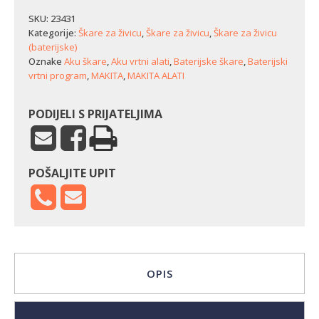
za
živicu
SKU:
23431
Makita
Kategorije:
Škare za živicu
,
Škare za živicu
,
Škare za živicu
DUH506RF
(baterijske)
količina
Oznake
Aku škare
,
Aku vrtni alati
,
Baterijske škare
,
Baterijski
vrtni program
,
MAKITA
,
MAKITA ALATI
PODIJELI S PRIJATELJIMA
POŠALJITE UPIT
OPIS