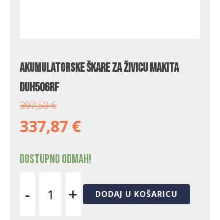
Akumulatorske škare za živicu Makita
DUH506RF
397,50
€
337,87
€
Dostupno odmah!
-
+
DODAJ U KOŠARICU
Akumulatorske
škare