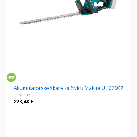
Akumulatorske škare za živicu Makita UH020GZ
268,80
€
228,48
€