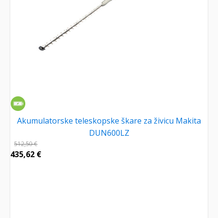
Akumulatorske teleskopske škare za živicu Makita
DUN600LZ
512,50
€
435,62
€