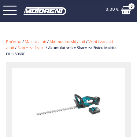
0
0,00
€
Početna
/
Makita alati
/
Akumulatorski alati
/
Vrtni i vanjski
alati
/
Škare za živicu
/ Akumulatorske škare za živicu Makita
DUH506RF