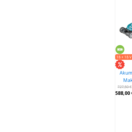
18 + 18 V
Akumu
Mak
727,50
€
588,00