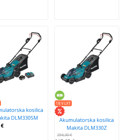
18 V LXT
ulatorska kosilica
kita DLM330SM
Akumulatorska kosilica
0
€
Makita DLM330Z
256,30
€