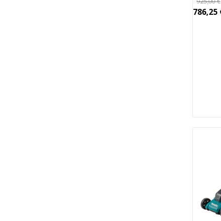
925,00
€
786,25