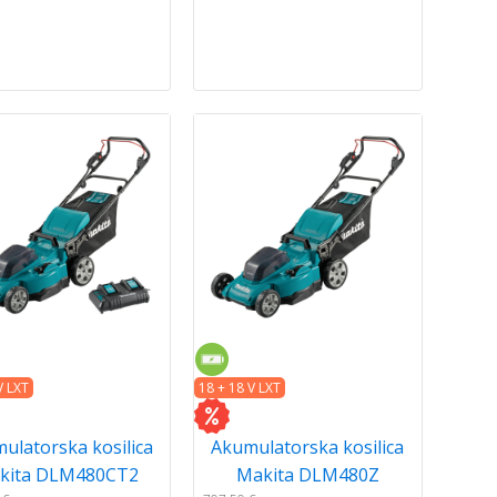
V LXT
18 + 18 V LXT
ulatorska kosilica
Akumulatorska kosilica
kita DLM480CT2
Makita DLM480Z