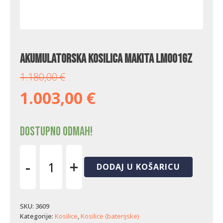
Akumulatorska kosilica Makita LM001GZ
1.180,00
€
1.003,00
€
Dostupno odmah!
-
+
DODAJ U KOŠARICU
Akumulatorska
kosilica
Makita
LM001GZ
SKU:
3609
količina
Kategorije:
Kosilice
,
Kosilice (baterijske)