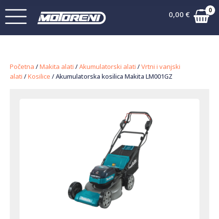
0
0,00
€
Početna
/
Makita alati
/
Akumulatorski alati
/
Vrtni i vanjski
alati
/
Kosilice
/ Akumulatorska kosilica Makita LM001GZ