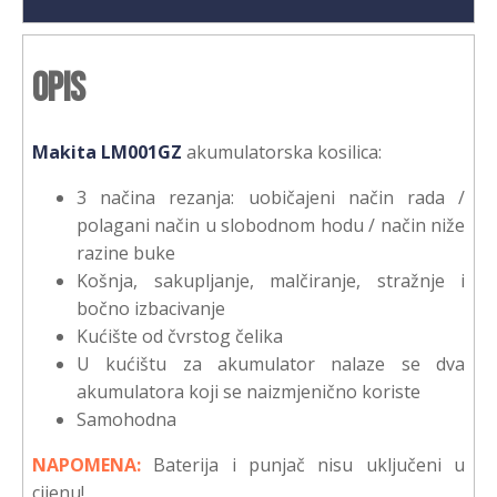
Opis
Makita LM001GZ
akumulatorska kosilica:
3 načina rezanja: uobičajeni način rada /
polagani način u slobodnom hodu / način niže
razine buke
Košnja, sakupljanje, malčiranje, stražnje i
bočno izbacivanje
Kućište od čvrstog čelika
U kućištu za akumulator nalaze se dva
akumulatora koji se naizmjenično koriste
Samohodna
NAPOMENA:
Baterija i punjač nisu uključeni u
cijenu!