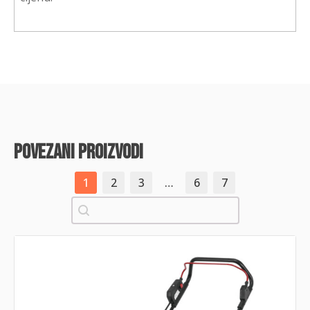
povezani proizvodi
1
2
3
…
6
7
Pretraži