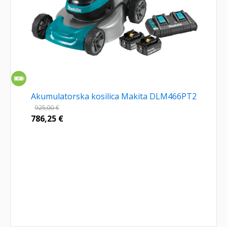
Akumulatorska kosilica Makita DLM466PT2
925,00
€
786,25
€