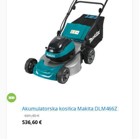
Akumulatorska kosilica Makita DLM466Z
631,30
€
536,60
€