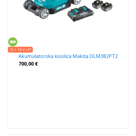
18 + 18 V LXT
Akumulatorska kosilica Makita DLM382PT2
700,00
€