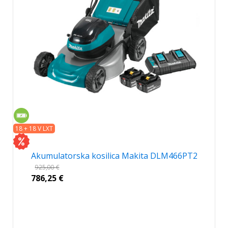
18 + 18 V LXT
Akumulatorska kosilica Makita DLM466PT2
925,00
€
786,25
€