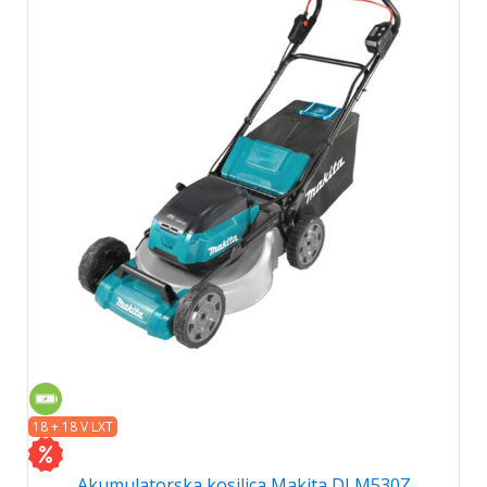
18 + 18 V LXT
Akumulatorska kosilica Makita DLM530Z