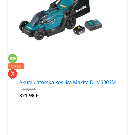
18 V LXT
Akumulatorska kosilica Makita DLM330SM
378,80
€
321,98
€