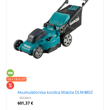
18 + 18 V LXT
Akumulatorska kosilica Makita DLM480Z
707,50
€
601,37
€