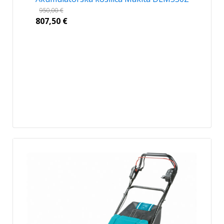
950,00
€
807,50
€