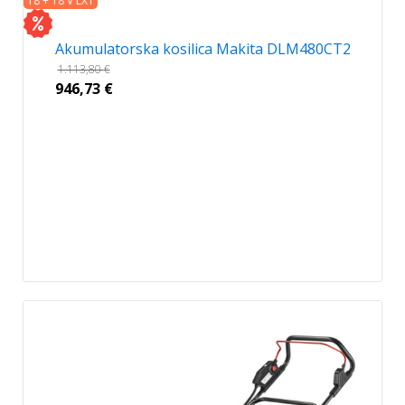
18 + 18 V LXT
Akumulatorska kosilica Makita DLM480CT2
1.113,80
€
946,73
€