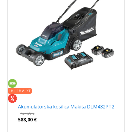
18 + 18 V LXT
Akumulatorska kosilica Makita DLM432PT2
727,50
€
588,00
€