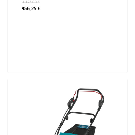
1.125,00
€
956,25
€