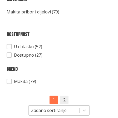
Kategorija
Makita pribor i dijelovi
(79)
Dostupnost
Dostupnost
U dolasku (52)
Dostupno (27)
Brend
Brend
Makita
(79)
1
2
Sortiranje
Sortiranje
Zadano sortiranje