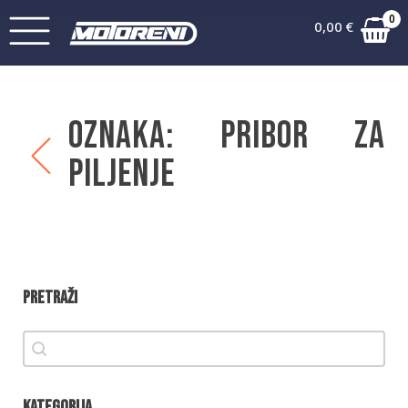
0
0,00
€
Oznaka:
Pribor za
piljenje
Pretraži
Pretraži
Pretraži
Kategorija