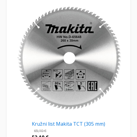
Kružni list Makita TCT (305 mm)
65,10
€