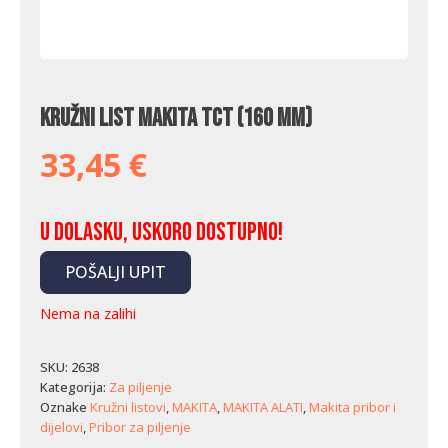
Kružni list Makita TCT (160 mm)
33,45
€
U dolasku, uskoro dostupno!
POŠALJI UPIT
Nema na zalihi
SKU:
2638
Kategorija:
Za piljenje
Oznake
Kružni listovi
,
MAKITA
,
MAKITA ALATI
,
Makita pribor i
dijelovi
,
Pribor za piljenje