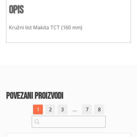
Opis
Kružni list Makita TCT (160 mm)
povezani proizvodi
1
2
3
…
7
8
Pretraži