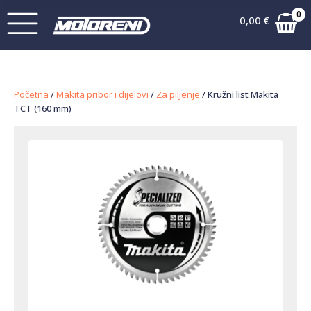
0
0,00
€
Početna
/
Makita pribor i dijelovi
/
Za piljenje
/ Kružni list Makita
TCT (160 mm)