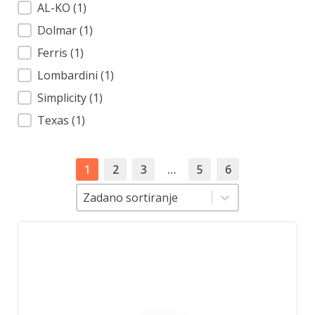
AL-KO
(1)
Dolmar
(1)
Ferris
(1)
Lombardini
(1)
Simplicity
(1)
Texas
(1)
1
2
3
…
5
6
Sortiranje
Sortiranje
Zadano sortiranje