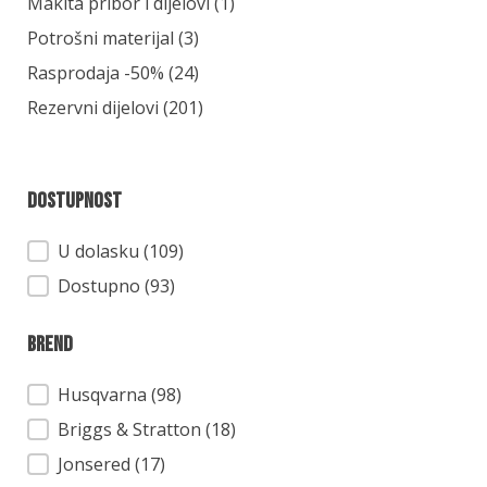
Kategorija
Makita pribor i dijelovi
(1)
Potrošni materijal
(3)
Rasprodaja -50%
(24)
Rezervni dijelovi
(201)
Dostupnost
Dostupnost
U dolasku (109)
Dostupno (93)
Brend
Brend
Husqvarna
(98)
Briggs & Stratton
(18)
Jonsered
(17)