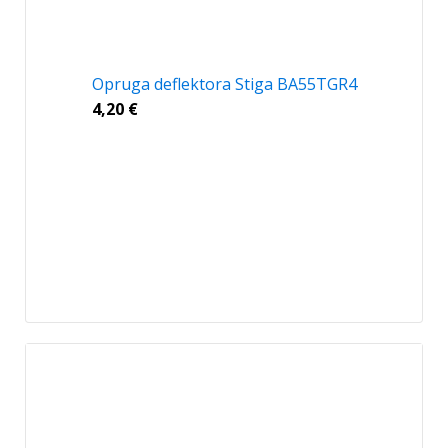
Opruga deflektora Stiga BA55TGR4
4,20
€