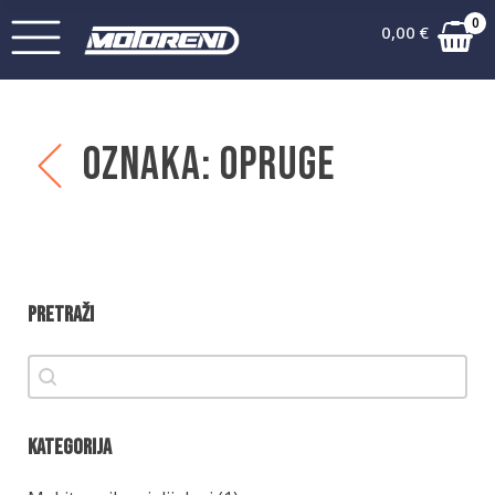
0
0,00
€
Oznaka:
Opruge
Pretraži
Pretraži
Pretraži
Kategorija