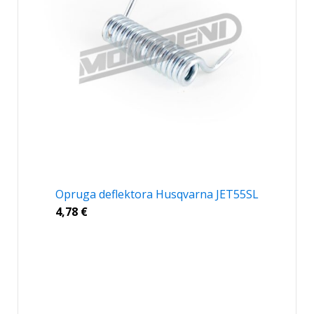
Opruga deflektora Husqvarna JET55SL
4,78
€