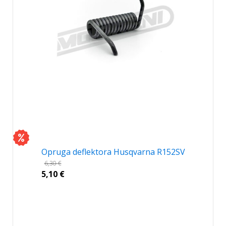
Opruga deflektora Husqvarna R152SV
6,30
€
5,10
€